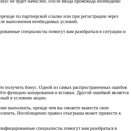
бонус не будет начислен. После ввода промокода необходимо
реходе по партнерской ссылке или при регистрации через
осле выполнения необходимых условий.
ированные специалисты помогут вам разобраться в ситуации и
сти получить бонус. Одной из самых распространенных ошибок
уйте функцию копирования и вставки. Другой ошибкой является
нный в условиях акции.
имо выполнить, прежде чем вы сможете вывести свои
ыполнить. Несоблюдение правил отыгрыша может привести к
валифицированные специалисты помогут вам разобраться в