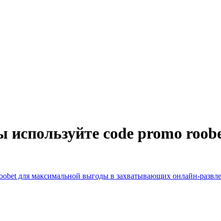
 используйте code promo roob
roobet для максимальной выгоды в захватывающих онлайн-развле