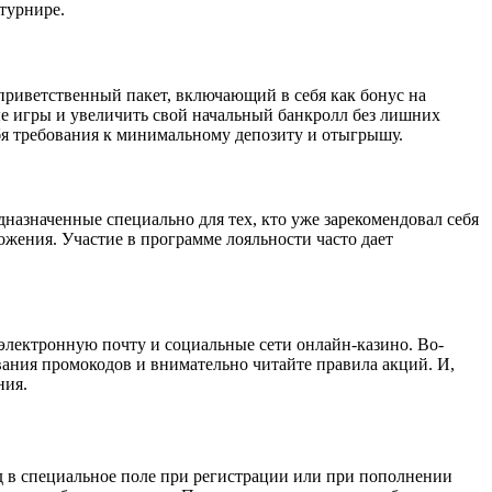
турнире.
 приветственный пакет, включающий в себя как бонус на
ые игры и увеличить свой начальный банкролл без лишних
ебя требования к минимальному депозиту и отыгрышу.
назначенные специально для тех, кто уже зарекомендовал себя
жения. Участие в программе лояльности часто дает
электронную почту и социальные сети онлайн-казино. Во-
вания промокодов и внимательно читайте правила акций. И,
ния.
од в специальное поле при регистрации или при пополнении