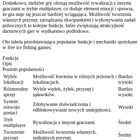
Dodatkowo, niektóre gry oferują możliwość rywalizacji z innymi
graczami w trybie multiplayer, co dodaje element emocji i sprawia,
że gra staje się jeszcze bardziej wciągająca. Możliwość tworzenia
własnych przynęt, zarządzania ekwipunkiem i wykonywania zadań
pobocznych to kolejne funkcje, które zwiększają atrakcyjność
darmowych gier w wędkarstwo podlodowe.
Oto tabela przedstawiająca popularne funkcje i mechaniki spotykane
w free ice fishing games:
Funkcja
Opis
Poziom popularności
Wybór
Możliwość łowienia w różnych jeziorach i
Bardzo
lokalizacji
lokalizacjach.
wysoki
Różnorodny
Wybór wędek, żyłek, przynęt i
Bardzo
sprzęt
spławików.
wysoki
System
Zdobywanie doświadczenia i
rozwoju
Wysoki
odblokowywanie nowych umiejętności.
postaci
Tryb
Rywalizacja z innymi graczami.
Średni
multiplayer
Tworzenie
Możliwość tworzenia własnych,
Średni
przynęt
unikalnych przynęt.