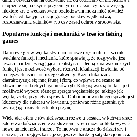
skupienie się na czymś przyjemnym i relaksującym. Co więcej,
niektóre gry z wędkarstwem podlodowym mogą mieć również
wartość edukacyjną, ucząc graczy podstaw wędkarstwa,
rozpoznawania gatunków ryb czy zasad ochrony środowiska.
Popularne funkcje i mechaniki w free ice fishing
games
Darmowe gry w wędkarstwo podlodowe często oferują szeroki
wachlarz funkcji i mechanik, które sprawiają, że rozgrywka jest
jeszcze bardziej wciągająca i realistyczna. Jedną z najważniejszych
funkcji jest możliwość wyboru różnych lokalizacji łowienia, od
mniejszych jezior po rozległe akweny. Każda lokalizacja
charakteryzuje się inną fauną i florą, co wpływa na szanse na
złowienie konkretnych gatunków ryb. Kolejną ważną funkcją jest
możliwość wyboru różnego sprzętu wędkarskiego, takiego jak
wędki, żyłki, przynęty i spławiki. Dobór odpowiedniego sprzętu jest
kluczowy dla sukcesu w łowieniu, ponieważ różne gatunki ryb
wymagają różnych technik i przynęt.
Wiele gier oferuje również system rozwoju postaci, w którym gracz
zdobywa doświadczenie za złowione ryby i może odblokowywać
nowe umiejętności i sprzęt. To motywuje gracza do dalszej gry i
sprawia, że rozgrywka staje się jeszcze bardziej satysfakcjonująca.