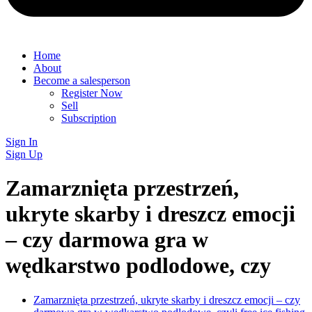
Home
About
Become a salesperson
Register Now
Sell
Subscription
Sign In
Sign Up
Zamarznięta przestrzeń,
ukryte skarby i dreszcz emocji
– czy darmowa gra w
wędkarstwo podlodowe, czy
Zamarznięta przestrzeń, ukryte skarby i dreszcz emocji – czy