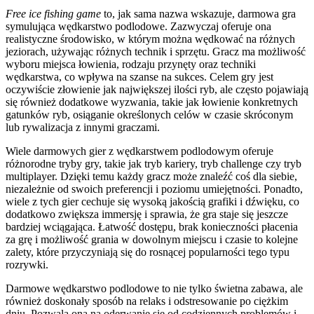
Free ice fishing game
to, jak sama nazwa wskazuje, darmowa gra
symulująca wędkarstwo podlodowe. Zazwyczaj oferuje ona
realistyczne środowisko, w którym można wędkować na różnych
jeziorach, używając różnych technik i sprzętu. Gracz ma możliwość
wyboru miejsca łowienia, rodzaju przynęty oraz techniki
wędkarstwa, co wpływa na szanse na sukces. Celem gry jest
oczywiście złowienie jak największej ilości ryb, ale często pojawiają
się również dodatkowe wyzwania, takie jak łowienie konkretnych
gatunków ryb, osiąganie określonych celów w czasie skróconym
lub rywalizacja z innymi graczami.
Wiele darmowych gier z wędkarstwem podlodowym oferuje
różnorodne tryby gry, takie jak tryb kariery, tryb challenge czy tryb
multiplayer. Dzięki temu każdy gracz może znaleźć coś dla siebie,
niezależnie od swoich preferencji i poziomu umiejętności. Ponadto,
wiele z tych gier cechuje się wysoką jakością grafiki i dźwięku, co
dodatkowo zwiększa immersję i sprawia, że gra staje się jeszcze
bardziej wciągająca. Łatwość dostępu, brak konieczności płacenia
za grę i możliwość grania w dowolnym miejscu i czasie to kolejne
zalety, które przyczyniają się do rosnącej popularności tego typu
rozrywki.
Darmowe wędkarstwo podlodowe to nie tylko świetna zabawa, ale
również doskonały sposób na relaks i odstresowanie po ciężkim
dniu. Pozwala ona na oderwanie się od codziennych problemów i