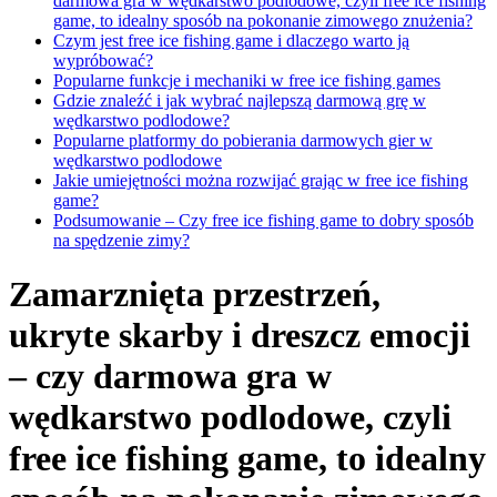
darmowa gra w wędkarstwo podlodowe, czyli free ice fishing
game, to idealny sposób na pokonanie zimowego znużenia?
Czym jest free ice fishing game i dlaczego warto ją
wypróbować?
Popularne funkcje i mechaniki w free ice fishing games
Gdzie znaleźć i jak wybrać najlepszą darmową grę w
wędkarstwo podlodowe?
Popularne platformy do pobierania darmowych gier w
wędkarstwo podlodowe
Jakie umiejętności można rozwijać grając w free ice fishing
game?
Podsumowanie – Czy free ice fishing game to dobry sposób
na spędzenie zimy?
Zamarznięta przestrzeń,
ukryte skarby i dreszcz emocji
– czy darmowa gra w
wędkarstwo podlodowe, czyli
free ice fishing game, to idealny