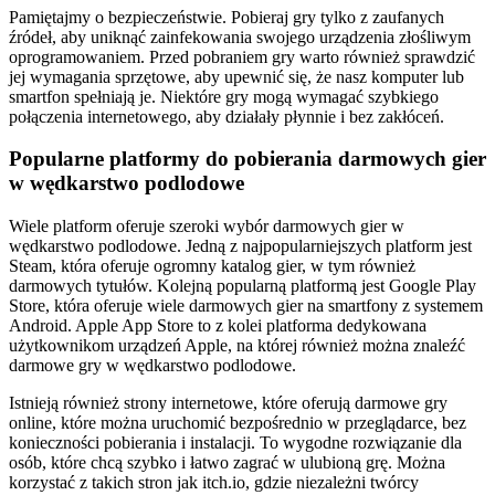
Pamiętajmy o bezpieczeństwie. Pobieraj gry tylko z zaufanych
źródeł, aby uniknąć zainfekowania swojego urządzenia złośliwym
oprogramowaniem. Przed pobraniem gry warto również sprawdzić
jej wymagania sprzętowe, aby upewnić się, że nasz komputer lub
smartfon spełniają je. Niektóre gry mogą wymagać szybkiego
połączenia internetowego, aby działały płynnie i bez zakłóceń.
Popularne platformy do pobierania darmowych gier
w wędkarstwo podlodowe
Wiele platform oferuje szeroki wybór darmowych gier w
wędkarstwo podlodowe. Jedną z najpopularniejszych platform jest
Steam, która oferuje ogromny katalog gier, w tym również
darmowych tytułów. Kolejną popularną platformą jest Google Play
Store, która oferuje wiele darmowych gier na smartfony z systemem
Android. Apple App Store to z kolei platforma dedykowana
użytkownikom urządzeń Apple, na której również można znaleźć
darmowe gry w wędkarstwo podlodowe.
Istnieją również strony internetowe, które oferują darmowe gry
online, które można uruchomić bezpośrednio w przeglądarce, bez
konieczności pobierania i instalacji. To wygodne rozwiązanie dla
osób, które chcą szybko i łatwo zagrać w ulubioną grę. Można
korzystać z takich stron jak itch.io, gdzie niezależni twórcy