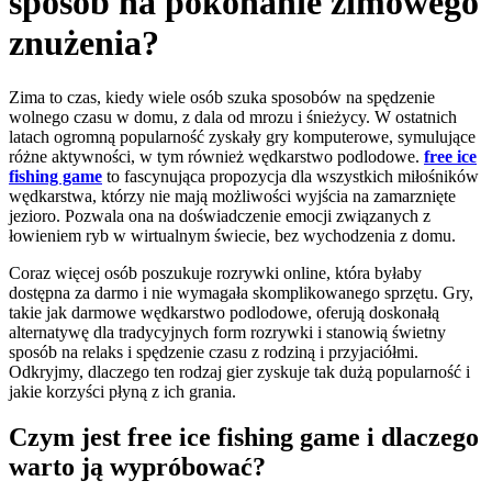
sposób na pokonanie zimowego
znużenia?
Zima to czas, kiedy wiele osób szuka sposobów na spędzenie
wolnego czasu w domu, z dala od mrozu i śnieżycy. W ostatnich
latach ogromną popularność zyskały gry komputerowe, symulujące
różne aktywności, w tym również wędkarstwo podlodowe.
free ice
fishing game
to fascynująca propozycja dla wszystkich miłośników
wędkarstwa, którzy nie mają możliwości wyjścia na zamarznięte
jezioro. Pozwala ona na doświadczenie emocji związanych z
łowieniem ryb w wirtualnym świecie, bez wychodzenia z domu.
Coraz więcej osób poszukuje rozrywki online, która byłaby
dostępna za darmo i nie wymagała skomplikowanego sprzętu. Gry,
takie jak darmowe wędkarstwo podlodowe, oferują doskonałą
alternatywę dla tradycyjnych form rozrywki i stanowią świetny
sposób na relaks i spędzenie czasu z rodziną i przyjaciółmi.
Odkryjmy, dlaczego ten rodzaj gier zyskuje tak dużą popularność i
jakie korzyści płyną z ich grania.
Czym jest free ice fishing game i dlaczego
warto ją wypróbować?