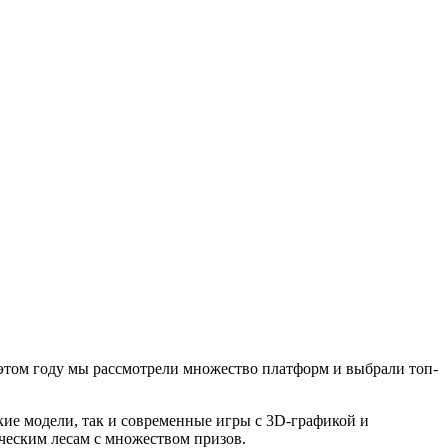
В этом году мы рассмотрели множество платформ и выбрали топ-
ские модели, так и современные игры с 3D-графикой и
ческим лесам с множеством призов.