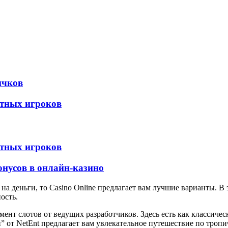
ичков
ытных игроков
ытных игроков
нусов в онлайн-казино
 на деньги, то Casino Online предлагает вам лучшие варианты. 
ость.
мент слотов от ведущих разработчиков. Здесь есть как классиче
от NetEnt предлагает вам увлекательное путешествие по тропи