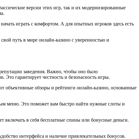
 классические версии этих игр, так и их модернизированные
а.
начать играть с комфортом. А для опытных игроков здесь есть
е свой путь в мире онлайн-казино с уверенностью и
 репутации заведения. Важно, чтобы оно было
. Это гарантирует честность и безопасность игры.
ают объективные обзоры и рейтинги онлайн-казино, основанные
тым меню. Это поможет вам быстро найти нужные слоты и
т включать в себя бесплатные спины или бонусные деньги.
удобство интерфейса и наличие привлекательных бонусов.