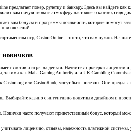
line предлагает покер, рулетку и баккару. Здесь вы найдете как
волит вам почувствовать атмосферу настоящего казино, сидя дом
агает вам бонусы и программы лояльности, которые помогут вам 
и приключений.
ортиментом игр, Casino Online – это то, что вам нужно. Начнит
я новичков
имент слотов и игры на деньги. Начните с проверки лицензии и
 такими как Malta Gaming Authority или UK Gambling Commission
ак Casino.org или CasinoRank, могут быть полезны. Они предлаг
ль. Выбирайте казино с интуитивно понятным дизайном и прос
. Новички часто получают приветственный бонус, который може
 учитывать лицензию, отзывы, надежность платежной системы, 