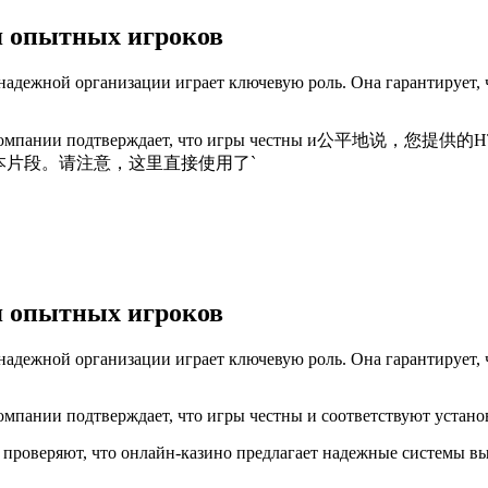
я опытных игроков
надежной организации играет ключевую роль. Она гарантирует, 
 независимой компании подтверждает, что игры ч
本片段。请注意，这里直接使用了`
я опытных игроков
надежной организации играет ключевую роль. Она гарантирует, 
компании подтверждает, что игры честны и соответствуют устан
а проверяют, что онлайн-казино предлагает надежные системы в