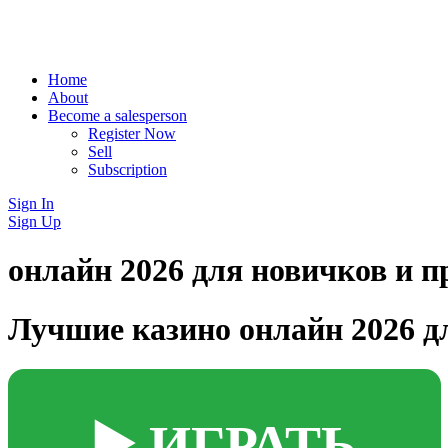
Home
About
Become a salesperson
Register Now
Sell
Subscription
Sign In
Sign Up
онлайн 2026 для новичков и п
Лучшие казино онлайн 2026 д
▶️ ИГРАТЬ