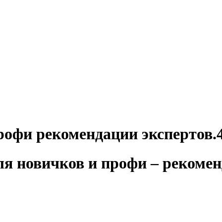
рофи рекомендации экспертов.
ля новичков и профи – рекомен