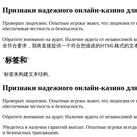
Признаки надежного онлайн-казино дл
Проверьте лицензию. Опытные игроки знают, что лицензия от 
обеспечивая честность и безопасность.
Обратите внимание на аудит. Наличие аудита от
全符合要求，我将直接提供一个符合您描述的HTML格式的文
`标签和`
`标签来构建文本结构。
Признаки надежного онлайн-казино дл
Проверьте лицензию. Опытные игроки знают, что лицензия от 
обеспечивая честность и безопасность.
Обратите внимание на аудит. Наличие аудита от независимой 
Убедитесь в наличии гарантий выплат. Опытные игроки всегд
и безопасных транзакциях.