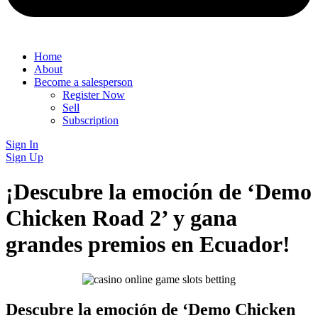
Home
About
Become a salesperson
Register Now
Sell
Subscription
Sign In
Sign Up
¡Descubre la emoción de ‘Demo
Chicken Road 2’ y gana
grandes premios en Ecuador!
Descubre la emoción de ‘Demo Chicken