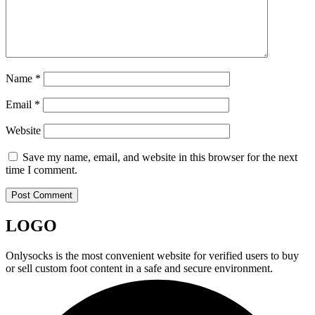
Name
*
Email
*
Website
Save my name, email, and website in this browser for the next
time I comment.
LOGO
Onlysocks is the most convenient website for verified users to buy
or sell custom foot content in a safe and secure environment.