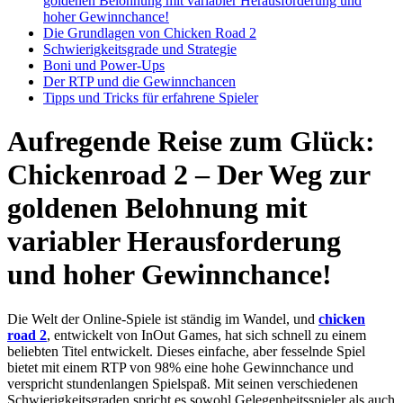
goldenen Belohnung mit variabler Herausforderung und
hoher Gewinnchance!
Die Grundlagen von Chicken Road 2
Schwierigkeitsgrade und Strategie
Boni und Power-Ups
Der RTP und die Gewinnchancen
Tipps und Tricks für erfahrene Spieler
Aufregende Reise zum Glück:
Chickenroad 2 – Der Weg zur
goldenen Belohnung mit
variabler Herausforderung
und hoher Gewinnchance!
Die Welt der Online-Spiele ist ständig im Wandel, und
chicken
road 2
, entwickelt von InOut Games, hat sich schnell zu einem
beliebten Titel entwickelt. Dieses einfache, aber fesselnde Spiel
bietet mit einem RTP von 98% eine hohe Gewinnchance und
verspricht stundenlangen Spielspaß. Mit seinen verschiedenen
Schwierigkeitsgraden spricht es sowohl Gelegenheitsspieler als auch