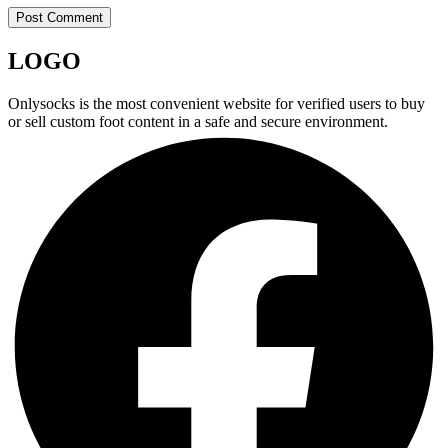
LOGO
Onlysocks is the most convenient website for verified users to buy
or sell custom foot content in a safe and secure environment.