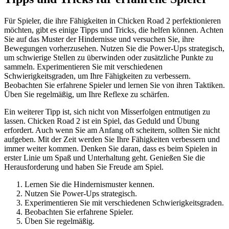
Für Spieler, die ihre Fähigkeiten in Chicken Road 2 perfektionieren
möchten, gibt es einige Tipps und Tricks, die helfen können. Achten
Sie auf das Muster der Hindernisse und versuchen Sie, ihre
Bewegungen vorherzusehen. Nutzen Sie die Power-Ups strategisch,
um schwierige Stellen zu überwinden oder zusätzliche Punkte zu
sammeln. Experimentieren Sie mit verschiedenen
Schwierigkeitsgraden, um Ihre Fähigkeiten zu verbessern.
Beobachten Sie erfahrene Spieler und lernen Sie von ihren Taktiken.
Üben Sie regelmäßig, um Ihre Reflexe zu schärfen.
Ein weiterer Tipp ist, sich nicht von Misserfolgen entmutigen zu
lassen. Chicken Road 2 ist ein Spiel, das Geduld und Übung
erfordert. Auch wenn Sie am Anfang oft scheitern, sollten Sie nicht
aufgeben. Mit der Zeit werden Sie Ihre Fähigkeiten verbessern und
immer weiter kommen. Denken Sie daran, dass es beim Spielen in
erster Linie um Spaß und Unterhaltung geht. Genießen Sie die
Herausforderung und haben Sie Freude am Spiel.
Lernen Sie die Hindernismuster kennen.
Nutzen Sie Power-Ups strategisch.
Experimentieren Sie mit verschiedenen Schwierigkeitsgraden.
Beobachten Sie erfahrene Spieler.
Üben Sie regelmäßig.