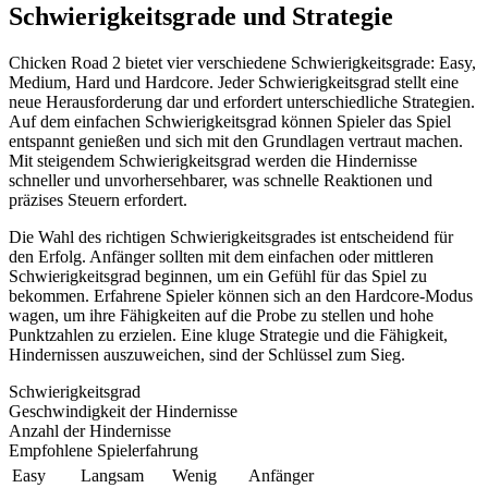
Schwierigkeitsgrade und Strategie
Chicken Road 2 bietet vier verschiedene Schwierigkeitsgrade: Easy,
Medium, Hard und Hardcore. Jeder Schwierigkeitsgrad stellt eine
neue Herausforderung dar und erfordert unterschiedliche Strategien.
Auf dem einfachen Schwierigkeitsgrad können Spieler das Spiel
entspannt genießen und sich mit den Grundlagen vertraut machen.
Mit steigendem Schwierigkeitsgrad werden die Hindernisse
schneller und unvorhersehbarer, was schnelle Reaktionen und
präzises Steuern erfordert.
Die Wahl des richtigen Schwierigkeitsgrades ist entscheidend für
den Erfolg. Anfänger sollten mit dem einfachen oder mittleren
Schwierigkeitsgrad beginnen, um ein Gefühl für das Spiel zu
bekommen. Erfahrene Spieler können sich an den Hardcore-Modus
wagen, um ihre Fähigkeiten auf die Probe zu stellen und hohe
Punktzahlen zu erzielen. Eine kluge Strategie und die Fähigkeit,
Hindernissen auszuweichen, sind der Schlüssel zum Sieg.
Schwierigkeitsgrad
Geschwindigkeit der Hindernisse
Anzahl der Hindernisse
Empfohlene Spielerfahrung
Easy
Langsam
Wenig
Anfänger