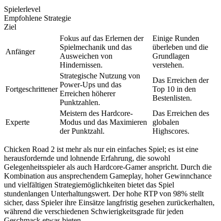
Spielerlevel
Empfohlene Strategie
Ziel
Fokus auf das Erlernen der
Einige Runden
Spielmechanik und das
überleben und die
Anfänger
Ausweichen von
Grundlagen
Hindernissen.
verstehen.
Strategische Nutzung von
Das Erreichen der
Power-Ups und das
Fortgeschrittener
Top 10 in den
Erreichen höherer
Bestenlisten.
Punktzahlen.
Meistern des Hardcore-
Das Erreichen des
Experte
Modus und das Maximieren
globalen
der Punktzahl.
Highscores.
Chicken Road 2 ist mehr als nur ein einfaches Spiel; es ist eine
herausfordernde und lohnende Erfahrung, die sowohl
Gelegenheitsspieler als auch Hardcore-Gamer anspricht. Durch die
Kombination aus ansprechendem Gameplay, hoher Gewinnchance
und vielfältigen Strategiemöglichkeiten bietet das Spiel
stundenlangen Unterhaltungswert. Der hohe RTP von 98% stellt
sicher, dass Spieler ihre Einsätze langfristig gesehen zurückerhalten,
während die verschiedenen Schwierigkeitsgrade für jeden
Geschmack etwas bieten.