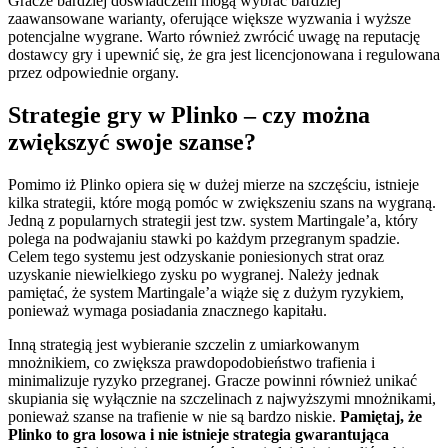
Gracze bardziej doświadczeni mogą wybrać bardziej
zaawansowane warianty, oferujące większe wyzwania i wyższe
potencjalne wygrane. Warto również zwrócić uwagę na reputację
dostawcy gry i upewnić się, że gra jest licencjonowana i regulowana
przez odpowiednie organy.
Strategie gry w Plinko – czy można
zwiększyć swoje szanse?
Pomimo iż Plinko opiera się w dużej mierze na szczęściu, istnieje
kilka strategii, które mogą pomóc w zwiększeniu szans na wygraną.
Jedną z popularnych strategii jest tzw. system Martingale’a, który
polega na podwajaniu stawki po każdym przegranym spadzie.
Celem tego systemu jest odzyskanie poniesionych strat oraz
uzyskanie niewielkiego zysku po wygranej. Należy jednak
pamiętać, że system Martingale’a wiąże się z dużym ryzykiem,
ponieważ wymaga posiadania znacznego kapitału.
Inną strategią jest wybieranie szczelin z umiarkowanym
mnożnikiem, co zwiększa prawdopodobieństwo trafienia i
minimalizuje ryzyko przegranej. Gracze powinni również unikać
skupiania się wyłącznie na szczelinach z najwyższymi mnożnikami,
ponieważ szanse na trafienie w nie są bardzo niskie.
Pamiętaj, że
Plinko to gra losowa i nie istnieje strategia gwarantująca