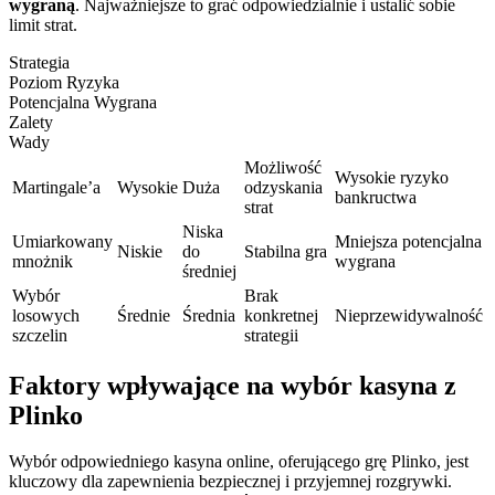
wygraną
. Najważniejsze to grać odpowiedzialnie i ustalić sobie
limit strat.
Strategia
Poziom Ryzyka
Potencjalna Wygrana
Zalety
Wady
Możliwość
Wysokie ryzyko
Martingale’a
Wysokie
Duża
odzyskania
bankructwa
strat
Niska
Umiarkowany
Mniejsza potencjalna
Niskie
do
Stabilna gra
mnożnik
wygrana
średniej
Wybór
Brak
losowych
Średnie
Średnia
konkretnej
Nieprzewidywalność
szczelin
strategii
Faktory wpływające na wybór kasyna z
Plinko
Wybór odpowiedniego kasyna online, oferującego grę Plinko, jest
kluczowy dla zapewnienia bezpiecznej i przyjemnej rozgrywki.