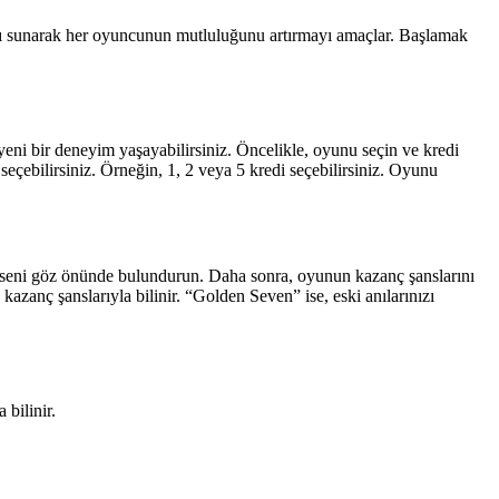
rını sunarak her oyuncunun mutluluğunu artırmayı amaçlar. Başlamak
 yeni bir deneyim yaşayabilirsiniz. Öncelikle, oyunu seçin ve kredi
 seçebilirsiniz. Örneğin, 1, 2 veya 5 kredi seçebilirsiniz. Oyunu
e deseni göz önünde bulundurun. Daha sonra, oyunun kazanç şanslarını
zanç şanslarıyla bilinir. “Golden Seven” ise, eski anılarınızı
 bilinir.