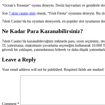
“Ocean’s Treasure” oyunu deneyin. Deniz hayvanları ve gemilerle dolu bu
Son
7 slots casino giriş
olarak, “Fruit Fiesta” oyununu deneyin. Bu slot,
7slots Casino’da bu oyunları deneyerek, en popüler slot oyunlarını den
Ne Kadar Para Kazanabilirsiniz?
7slots Casino’da kazanabileceğiniz miktarda para, oyun seçiminiz, stra
TL yatırırsanız, maksimum yuvarlama seçeneğini kullanarak 10.000 TL
güvenli bir yaklaşım, yatırımlarınızı bölerek ve daha düşük yatırımla
Leave a Reply
Your email address will not be published.
Required fields are marked
Comment
*