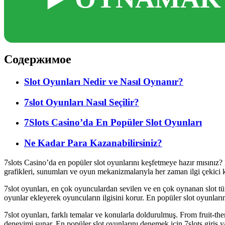
Содержимое
Slot Oyunları Nedir ve Nasıl Oynanır?
7slot Oyunları Nasıl Seçilir?
7Slots Casino’da En Popüler Slot Oyunları
Ne Kadar Para Kazanabilirsiniz?
7slots Casino’da en popüler slot oyunlarını keşfetmeye hazır mısınız
grafikleri, sunumları ve oyun mekanizmalarıyla her zaman ilgi çekici k
7slot oyunları, en çok oyunculardan sevilen ve en çok oynanan slot türl
oyunlar ekleyerek oyuncuların ilgisini korur. En popüler slot oyunları
7slot oyunları, farklı temalar ve konularla doldurulmuş. From fruit-th
deneyimi sunar. En popüler slot oyunlarını denemek için 7slots giriş 