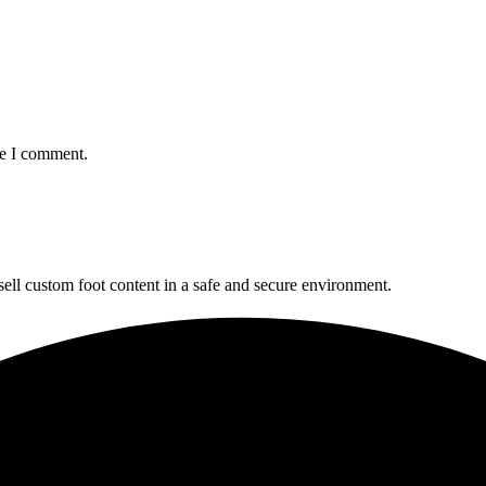
me I comment.
sell custom foot content in a safe and secure environment.