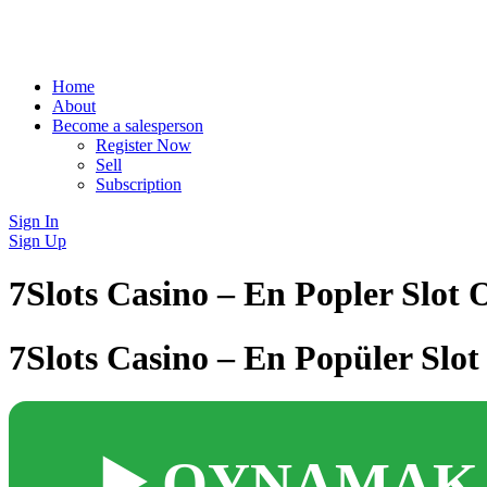
Home
About
Become a salesperson
Register Now
Sell
Subscription
Sign In
Sign Up
7Slots Casino – En Popler Slot 
7Slots Casino – En Popüler Slot
▶️ OYNAMAK