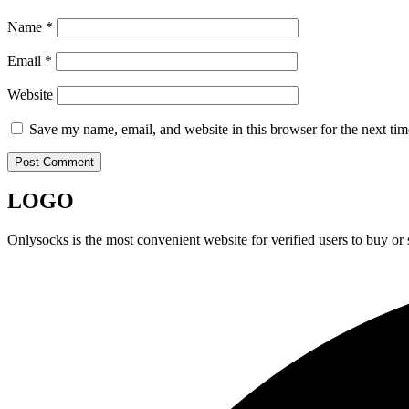
Name
*
Email
*
Website
Save my name, email, and website in this browser for the next ti
LOGO
Onlysocks is the most convenient website for verified users to buy or 