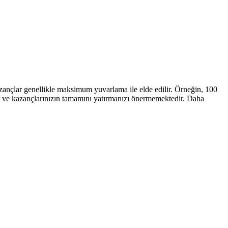
kazançlar genellikle maksimum yuvarlama ile elde edilir. Örneğin, 100
r ve kazançlarınızın tamamını yatırmanızı önermemektedir. Daha