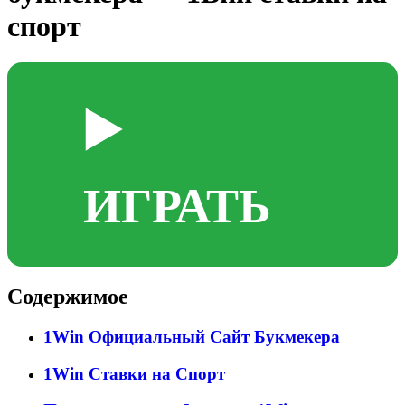
спорт
▶️
ИГРАТЬ
Содержимое
1Win Официальный Сайт Букмекера
1Win Ставки на Спорт