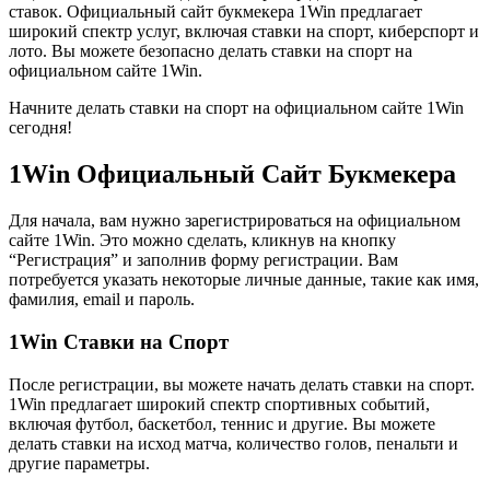
ставок. Официальный сайт букмекера 1Win предлагает
широкий спектр услуг, включая ставки на спорт, киберспорт и
лото. Вы можете безопасно делать ставки на спорт на
официальном сайте 1Win.
Начните делать ставки на спорт на официальном сайте 1Win
сегодня!
1Win Официальный Сайт Букмекера
Для начала, вам нужно зарегистрироваться на официальном
сайте 1Win. Это можно сделать, кликнув на кнопку
“Регистрация” и заполнив форму регистрации. Вам
потребуется указать некоторые личные данные, такие как имя,
фамилия, email и пароль.
1Win Ставки на Спорт
После регистрации, вы можете начать делать ставки на спорт.
1Win предлагает широкий спектр спортивных событий,
включая футбол, баскетбол, теннис и другие. Вы можете
делать ставки на исход матча, количество голов, пенальти и
другие параметры.