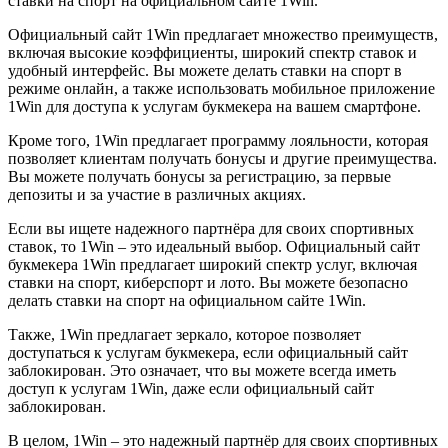
ставки на спорт на официальном сайте 1Win.
Официальный сайт 1Win предлагает множество преимуществ,
включая высокие коэффициенты, широкий спектр ставок и
удобный интерфейс. Вы можете делать ставки на спорт в
режиме онлайн, а также использовать мобильное приложение
1Win для доступа к услугам букмекера на вашем смартфоне.
Кроме того, 1Win предлагает программу лояльности, которая
позволяет клиентам получать бонусы и другие преимущества.
Вы можете получать бонусы за регистрацию, за первые
депозиты и за участие в различных акциях.
Если вы ищете надежного партнёра для своих спортивных
ставок, то 1Win – это идеальный выбор. Официальный сайт
букмекера 1Win предлагает широкий спектр услуг, включая
ставки на спорт, киберспорт и лото. Вы можете безопасно
делать ставки на спорт на официальном сайте 1Win.
Также, 1Win предлагает зеркало, которое позволяет
доступаться к услугам букмекера, если официальный сайт
заблокирован. Это означает, что вы можете всегда иметь
доступ к услугам 1Win, даже если официальный сайт
заблокирован.
В целом, 1Win – это надежный партнёр для своих спортивных