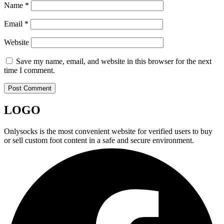
Name
*
Email
*
Website
Save my name, email, and website in this browser for the next
time I comment.
LOGO
Onlysocks is the most convenient website for verified users to buy
or sell custom foot content in a safe and secure environment.