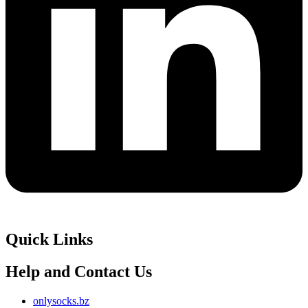
Quick Links
Help and Contact Us
onlysocks.bz