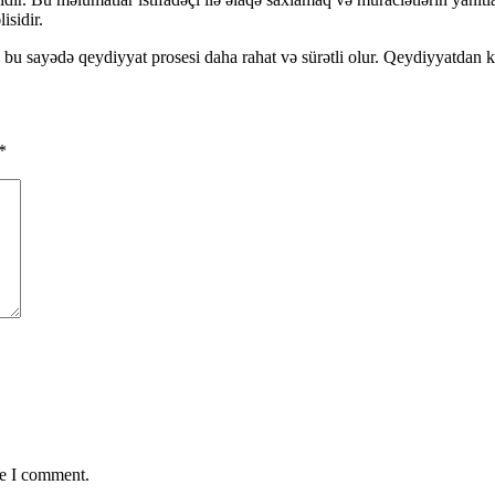
isidir.
, bu sayədə qeydiyyat prosesi daha rahat və sürətli olur. Qeydiyyatdan 
*
me I comment.