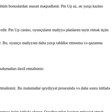
mühüm bonuslardan əsasən məqsədlənir. Pin Up az, ən yaxşı kazino
 edir. Pin Up casino, oyunçuların maliyyə planlarını təyin etmək üçün
. Bu, oyunçu maliyyəni daha yaxşı təhlillər etməsinə və qazanma
lumatları daxil etməlisiniz:
tməlisiniz. Bu məlumatlar qeydiyyat prosesində və daha sonra istifadə
lanması üçün istifadə olunur. Qeydiyyatdan keçirən müraciət etmək