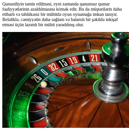
Qanuniliyin təmin edilməsi, eyni zamanda qanunsuz qumar
fəaliyyətlərinin azaldılmasına kömək edir. Bu da müştərilərin daha
etibarlı və təhlükəsiz bir mühitdə oyun oynamağa imkan tanıyır.
Beləliklə, cəmiyyətin daha sağlam və balanslı bir şəkildə inkişaf
etməsi üçün lazımlı bir mühit yaradılmış olur.