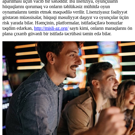
aparılması üçün vacib bir sənəddir. Bu lisenziya, oyunçuların
hüquqlarını qorumaq və onların təhlükəsiz mühitdə oyun
oynamalarını təmin etmək məqsədilə verilir. Lisenziyasız fəaliyyət
göstərən müəssisələr, hüquqi məsuliyyət daşıyır və oyunçular üçün
risk yarada bilər. Həmçinin, platformalar, istifadəçilərə bonuzlar
təqdim edərkən,
http://misli-az.org/
saytı kimi, onların maraqlarını ön
plana çıxarıb güvənli bir istifadə təcrübəsi təmin edə bilər.