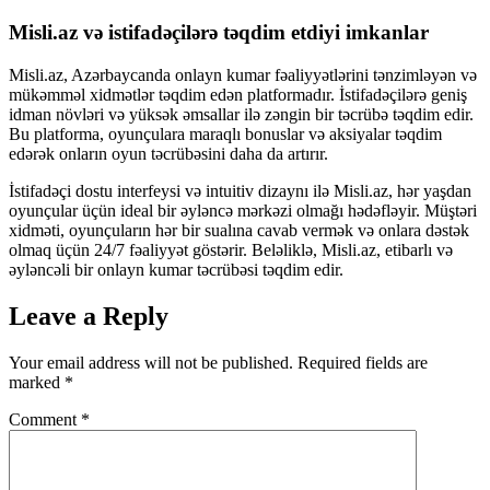
Misli.az və istifadəçilərə təqdim etdiyi imkanlar
Misli.az, Azərbaycanda onlayn kumar fəaliyyətlərini tənzimləyən və
mükəmməl xidmətlər təqdim edən platformadır. İstifadəçilərə geniş
idman növləri və yüksək əmsallar ilə zəngin bir təcrübə təqdim edir.
Bu platforma, oyunçulara maraqlı bonuslar və aksiyalar təqdim
edərək onların oyun təcrübəsini daha da artırır.
İstifadəçi dostu interfeysi və intuitiv dizaynı ilə Misli.az, hər yaşdan
oyunçular üçün ideal bir əyləncə mərkəzi olmağı hədəfləyir. Müştəri
xidməti, oyunçuların hər bir sualına cavab vermək və onlara dəstək
olmaq üçün 24/7 fəaliyyət göstərir. Beləliklə, Misli.az, etibarlı və
əyləncəli bir onlayn kumar təcrübəsi təqdim edir.
Leave a Reply
Your email address will not be published.
Required fields are
marked
*
Comment
*