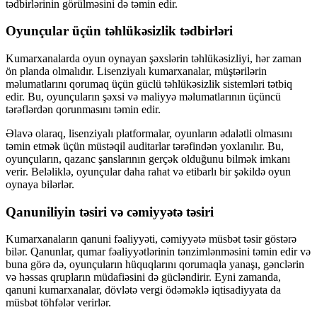
tədbirlərinin görülməsini də təmin edir.
Oyunçular üçün təhlükəsizlik tədbirləri
Kumarxanalarda oyun oynayan şəxslərin təhlükəsizliyi, hər zaman
ön planda olmalıdır. Lisenziyalı kumarxanalar, müştərilərin
məlumatlarını qorumaq üçün güclü təhlükəsizlik sistemləri tətbiq
edir. Bu, oyunçuların şəxsi və maliyyə məlumatlarının üçüncü
tərəflərdən qorunmasını təmin edir.
Əlavə olaraq, lisenziyalı platformalar, oyunların ədalətli olmasını
təmin etmək üçün müstəqil auditarlar tərəfindən yoxlanılır. Bu,
oyunçuların, qazanc şanslarının gerçək olduğunu bilmək imkanı
verir. Beləliklə, oyunçular daha rahat və etibarlı bir şəkildə oyun
oynaya bilərlər.
Qanuniliyin təsiri və cəmiyyətə təsiri
Kumarxanaların qanuni fəaliyyəti, cəmiyyətə müsbət təsir göstərə
bilər. Qanunlar, qumar fəaliyyətlərinin tənzimlənməsini təmin edir və
buna görə də, oyunçuların hüquqlarını qorumaqla yanaşı, gənclərin
və həssas qrupların müdafiəsini də gücləndirir. Eyni zamanda,
qanuni kumarxanalar, dövlətə vergi ödəməklə iqtisadiyyata da
müsbət töhfələr verirlər.