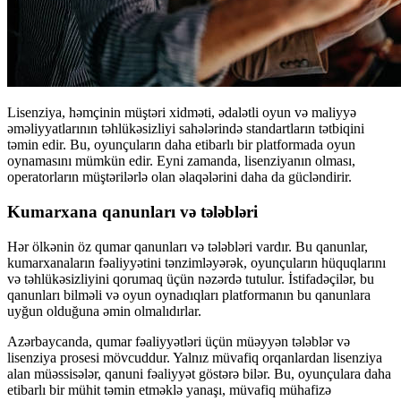
Lisenziya, həmçinin müştəri xidməti, ədalətli oyun və maliyyə
əməliyyatlarının təhlükəsizliyi sahələrində standartların tətbiqini
təmin edir. Bu, oyunçuların daha etibarlı bir platformada oyun
oynamasını mümkün edir. Eyni zamanda, lisenziyanın olması,
operatorların müştərilərlə olan əlaqələrini daha da gücləndirir.
Kumarxana qanunları və tələbləri
Hər ölkənin öz qumar qanunları və tələbləri vardır. Bu qanunlar,
kumarxanaların fəaliyyətini tənzimləyərək, oyunçuların hüquqlarını
və təhlükəsizliyini qorumaq üçün nəzərdə tutulur. İstifadəçilər, bu
qanunları bilməli və oyun oynadıqları platformanın bu qanunlara
uyğun olduğuna əmin olmalıdırlar.
Azərbaycanda, qumar fəaliyyətləri üçün müəyyən tələblər və
lisenziya prosesi mövcuddur. Yalnız müvafiq orqanlardan lisenziya
alan müəssisələr, qanuni fəaliyyət göstərə bilər. Bu, oyunçulara daha
etibarlı bir mühit təmin etməklə yanaşı, müvafiq mühafizə