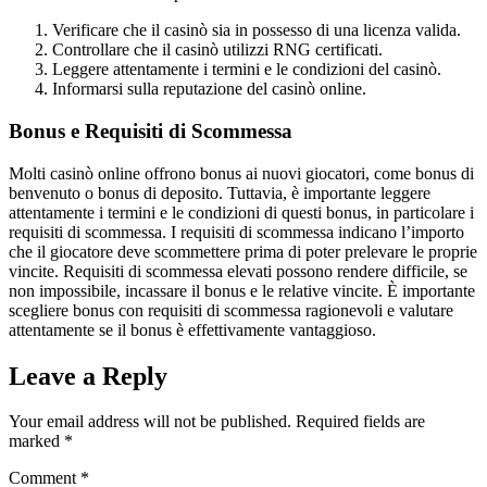
Verificare che il casinò sia in possesso di una licenza valida.
Controllare che il casinò utilizzi RNG certificati.
Leggere attentamente i termini e le condizioni del casinò.
Informarsi sulla reputazione del casinò online.
Bonus e Requisiti di Scommessa
Molti casinò online offrono bonus ai nuovi giocatori, come bonus di
benvenuto o bonus di deposito. Tuttavia, è importante leggere
attentamente i termini e le condizioni di questi bonus, in particolare i
requisiti di scommessa. I requisiti di scommessa indicano l’importo
che il giocatore deve scommettere prima di poter prelevare le proprie
vincite. Requisiti di scommessa elevati possono rendere difficile, se
non impossibile, incassare il bonus e le relative vincite. È importante
scegliere bonus con requisiti di scommessa ragionevoli e valutare
attentamente se il bonus è effettivamente vantaggioso.
Leave a Reply
Your email address will not be published.
Required fields are
marked
*
Comment
*