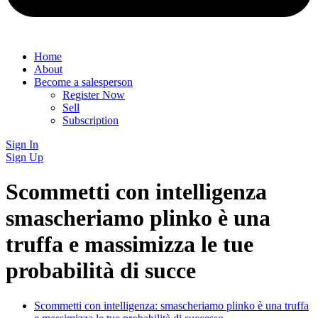
Home
About
Become a salesperson
Register Now
Sell
Subscription
Sign In
Sign Up
Scommetti con intelligenza
smascheriamo plinko è una
truffa e massimizza le tue
probabilità di succe
Scommetti con intelligenza: smascheriamo plinko è una truffa