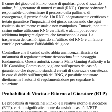
Il cuore del gioco del Plinko, come di qualsiasi gioco d’azzardo
online, è il generatore di numeri casuali (RNG). Questo software è
responsabile di determinare il percorso della pallina e, di
conseguenza, il premio finale. Un RNG adeguatamente certificato e
testato garantisce l’imparzialità del gioco, assicurando che ogni
risultato sia realmente casuale e non manipolato. Tuttavia, non tutti i
casinò online utilizzano RNG certificati, e alcuni potrebbero
addirittura impiegare algoritmi che favoriscono la casa. La
trasparenza del casinò riguardo all’utilizzo del RNG è un fattore
cruciale per valutare l’affidabilità del gioco.
Controllare che il casinò scelto abbia una licenza rilasciata da
un’autorità di regolamentazione riconosciuta è un passaggio
fondamentale. Queste autorità, come la Malta Gaming Authority o la
UK Gambling Commission, vigilano sull’operato dei casinò,
garantendo che rispettino standard elevati di sicurezza e correttezza.
In caso di dubbi sull’integrità del RNG, è possibile contattare
direttamente l’autorità di regolamentazione per segnalare la
situazione.
Probabilità di Vincita e Ritorno al Giocatore (RTP)
Le probabilità di vincita nel Plinko, e il relativo ritorno al giocatore
(RTP), variano significativamente da casinò a casinò. L’RTP