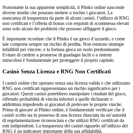
Nonostante la sua apparente semplicità, il Plinko online nasconde
diverse insidie che possono mettere a rischio i giocatori. La
mancanza di trasparenza da parte di alcuni casinò, l’utilizzo di RNG
non certificati e l’offerta di bonus con requisiti di scommessa elevati
sono solo alcuni dei problemi che possono affliggere il gioco.
È importante ricordare che il Plinko è un gioco d’azzardo, e come
tale comporta sempre un rischio di perdita. Non esistono strategie
infallibili per vincere, e la fortuna gioca un ruolo predominante.
Evitare di credere a promesse di guadagni facili o a sistemi
miracolosi è fondamentale per proteggere il proprio capitale.
Casinò Senza Licenza e RNG Non Certificati
I casinò online che operano senza una licenza valida e che utilizzano
RNG non certificati rappresentano un rischio significativo per i
giocatori. Questi casinò potrebbero manipolare i risultati del gioco,
offrendo probabilità di vincita inferiori a quelle dichiarate o
addirittura impedendo ai giocatori di prelevare le proprie vincite.
Prima di giocare al Plinko online, è fondamentale verificare che il
casinò scelto sia in possesso di una licenza rilasciata da un’autorità
di regolamentazione riconosciuta e che utilizzi RNG certificati da
enti indipendenti. La trasparenza del casinò riguardo all’utilizzo del
RNG è un indicatore importante della sua affidabilità.