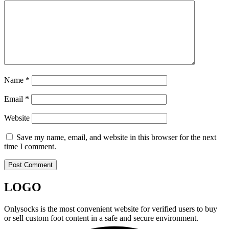
Name
*
Email
*
Website
Save my name, email, and website in this browser for the next
time I comment.
LOGO
Onlysocks is the most convenient website for verified users to buy
or sell custom foot content in a safe and secure environment.