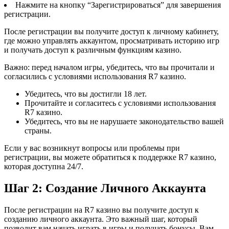
Нажмите на кнопку “Зарегистрироваться” для завершения
регистрации.
После регистрации вы получите доступ к личному кабинету,
где можно управлять аккаунтом, просматривать историю игр
и получать доступ к различным функциям казино.
Важно: перед началом игры, убедитесь, что вы прочитали и
согласились с условиями использования R7 казино.
Убедитесь, что вы достигли 18 лет.
Прочитайте и согласитесь с условиями использования
R7 казино.
Убедитесь, что вы не нарушаете законодательство вашей
страны.
Если у вас возникнут вопросы или проблемы при
регистрации, вы можете обратиться к поддержке R7 казино,
которая доступна 24/7.
Шаг 2: Создание Личного Аккаунта
После регистрации на R7 казино вы получите доступ к
созданию личного аккаунта. Это важный шаг, который
позволит вам начать играть в игры и получать бонусы. Вам