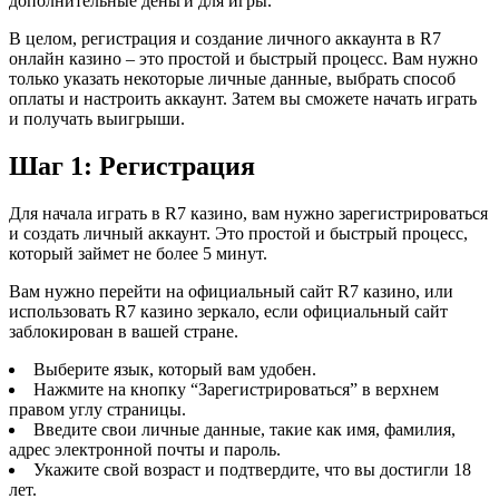
дополнительные деньги для игры.
В целом, регистрация и создание личного аккаунта в R7
онлайн казино – это простой и быстрый процесс. Вам нужно
только указать некоторые личные данные, выбрать способ
оплаты и настроить аккаунт. Затем вы сможете начать играть
и получать выигрыши.
Шаг 1: Регистрация
Для начала играть в R7 казино, вам нужно зарегистрироваться
и создать личный аккаунт. Это простой и быстрый процесс,
который займет не более 5 минут.
Вам нужно перейти на официальный сайт R7 казино, или
использовать R7 казино зеркало, если официальный сайт
заблокирован в вашей стране.
Выберите язык, который вам удобен.
Нажмите на кнопку “Зарегистрироваться” в верхнем
правом углу страницы.
Введите свои личные данные, такие как имя, фамилия,
адрес электронной почты и пароль.
Укажите свой возраст и подтвердите, что вы достигли 18
лет.