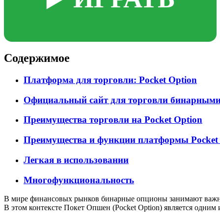
Содержимое
Платформа для торговли: Pocket Option
Официальный сайт для торговли бинарными 
Преимущества торговли на Pocket Option
Преимущества и функции платформы Pocket 
Легкая в использовании
Многофункциональность
В мире финансовых рынков бинарные опционы занимают важное
В этом контексте Покет Опшен (Pocket Option) является одни