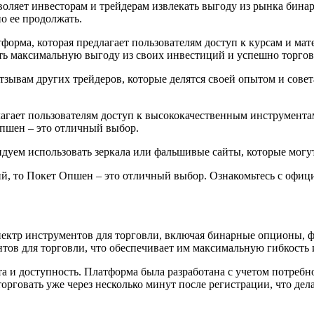
оляет инвесторам и трейдерам извлекать выгоду из рынка бина
о ее продолжать.
атформа, которая предлагает пользователям доступ к курсам и м
ть максимальную выгоду из своих инвестиций и успешно торгов
тзывам других трейдеров, которые делятся своей опытом и сове
лагает пользователям доступ к высококачественным инструмент
Опшен – это отличный выбор.
дуем использовать зеркала или фальшивые сайты, которые могут
й, то Покет Опшен – это отличный выбор. Ознакомьтесь с офиц
спектр инструментов для торговли, включая бинарные опционы,
нтов для торговли, что обеспечивает им максимальную гибкость
та и доступность. Платформа была разработана с учетом потребн
рговать уже через несколько минут после регистрации, что делае