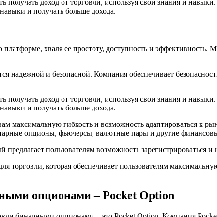
сть получать доход от торговли, используя свои знания и навык
 навыки и получать больше дохода.
 платформе, хваля ее простоту, доступность и эффективность. 
ется надежной и безопасной. Компания обеспечивает безопаснос
сть получать доход от торговли, используя свои знания и навык
 навыки и получать больше дохода.
вам максимальную гибкость и возможность адаптироваться к рын
инарные опционы, фьючерсы, валютные пары и другие финансов
ый предлагает пользователям возможность зарегистрироваться и 
а для торговли, которая обеспечивает пользователям максимальн
ными опционами – Pocket Option
ли бинарными опционами – это Pocket Option. Компания Pocket O