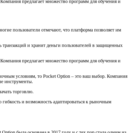
и. Компания предлагает множество программ для обучения и
Многие пользователи отмечают, что платформа позволяет им
ть транзакций и хранит деньги пользователей в защищенных
и. Компания предлагает множество программ для обучения и
очным условиям, то Pocket Option – это ваш выбор. Компания
ые инструменты.
начать торговлю.
ую гибкость и возможность адаптироваться к рыночным
ption была основана в 2017 году и с тех пор стала одним из