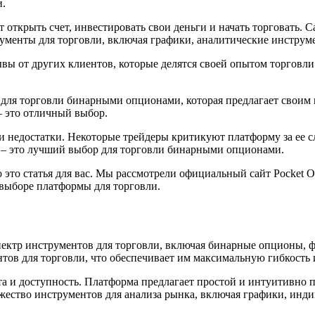
и.
 открыть счет, инвестировать свои деньги и начать торговать. С
рументы для торговли, включая графики, аналитические инстру
ывы от других клиентов, которые делятся своей опытом торговли
ма для торговли бинарными опционами, которая предлагает свои
– это отличный выбор.
ои недостатки. Некоторые трейдеры критикуют платформу за ее с
n – это лучший выбор для торговли бинарными опционами.
 это статья для вас. Мы рассмотрели официальный сайт Pocket Op
 выборе платформы для торговли.
спектр инструментов для торговли, включая бинарные опционы,
нтов для торговли, что обеспечивает им максимальную гибкость
та и доступность. Платформа предлагает простой и интуитивно 
жество инструментов для анализа рынка, включая графики, инди