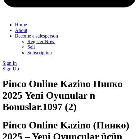
Home
About
Become a salesperson
Register Now
Sell
Subscription
Sign In
Sign Up
Pinco Online Kazino Пинко
2025 Yeni Oyunular n
Bonuslar.1097 (2)
Pinco Online Kazino (Пинко)
2025 – Yeni Oyunçular üçün