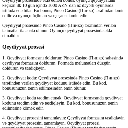
Qeydiyyat prosesində əldə edilən bonus, oyunçu qeydiyyatdan
keçirən ilk 10 gün içində 1000 AZN-dan az dəyərli oyunlarda
istifadə edə bilər. Bu bonus, Pinco Casino (Пинко) tərəfindən təmin
edilir və oyunçu üçün ən yaxşı şansı təmin edir.
Qeydiyyat prosesində Pinco Casino (Пинко) tərəfindən verilən
təlimatlar ilə əhatə olunur. Oyunçu qeydiyyat prosesində əldə
etməlidir:
Qeydiyyat prosesi
1. Qeydiyyat formasını doldurun: Pinco Casino (Пинко) sahəsində
qeydiyyat formasını doldurun. Formada məlumatları düzgün
doldurun və təsdiqləyin.
2. Qeydiyyat kodu: Qeydiyyat prosesində Pinco Casino (Пинко)
tərəfindən verilən qeydiyyat kodunu istifadə edin. Bu kod,
bonusunuzun təmin edilməsindən əmin olunur.
3. Qeydiyyat kodu təqdim etmək: Qeydiyyat formasında qeydiyyat
kodunu təqdim edin və təsdiqləyin. Bu kod, bonusunuzun təmin
edilməsinə kömək edir.
4. Qeydiyyat prosesini tamamlayın: Qeydiyyat formasını təsdiqləyin
və qeydiyyat prosesini tamamlayın. Qeydiyyat prosesi