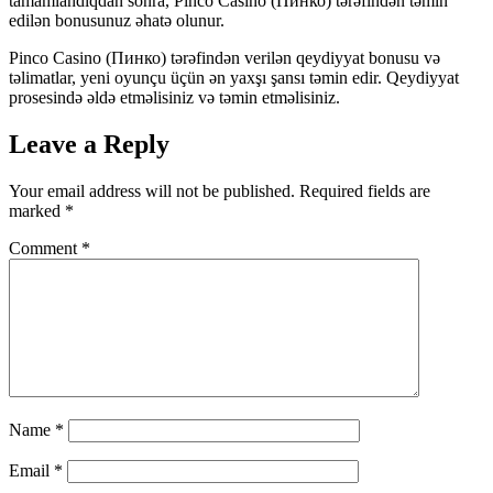
tamamlandıqdan sonra, Pinco Casino (Пинко) tərəfindən təmin
edilən bonusunuz əhatə olunur.
Pinco Casino (Пинко) tərəfindən verilən qeydiyyat bonusu və
təlimatlar, yeni oyunçu üçün ən yaxşı şansı təmin edir. Qeydiyyat
prosesində əldə etməlisiniz və təmin etməlisiniz.
Leave a Reply
Your email address will not be published.
Required fields are
marked
*
Comment
*
Name
*
Email
*