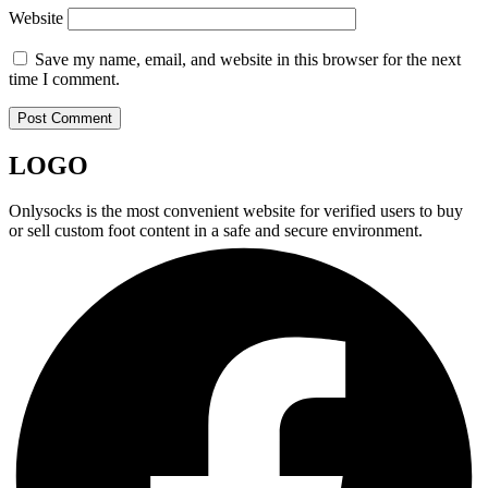
Website
Save my name, email, and website in this browser for the next
time I comment.
LOGO
Onlysocks is the most convenient website for verified users to buy
or sell custom foot content in a safe and secure environment.