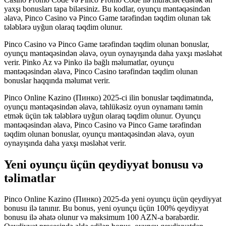
yaxşı bonusları tapa bilərsiniz. Bu kodlar, oyunçu məntəqəsindən
əlavə, Pinco Casino və Pinco Game tərəfindən təqdim olunan tək
tələblərə uyğun olaraq təqdim olunur.
Pinco Casino və Pinco Game tərəfindən təqdim olunan bonuslar,
oyunçu məntəqəsindən əlavə, oyun oynayışında daha yaxşı məsləhət
verir. Pinko Az və Pinko ilə bağlı məlumatlar, oyunçu
məntəqəsindən əlavə, Pinco Casino tərəfindən təqdim olunan
bonuslar haqqında məlumat verir.
Pinco Online Kazino (Пинко) 2025-ci ilin bonuslar təqdimatında,
oyunçu məntəqəsindən əlavə, təhlükəsiz oyun oynamanı təmin
etmək üçün tək tələblərə uyğun olaraq təqdim olunur. Oyunçu
məntəqəsindən əlavə, Pinco Casino və Pinco Game tərəfindən
təqdim olunan bonuslar, oyunçu məntəqəsindən əlavə, oyun
oynayışında daha yaxşı məsləhət verir.
Yeni oyunçu üçün qeydiyyat bonusu və
təlimatlar
Pinco Online Kazino (Пинко) 2025-də yeni oyunçu üçün qeydiyyat
bonusu ilə tanınır. Bu bonus, yeni oyunçu üçün 100% qeydiyyat
bonusu ilə əhatə olunur və maksimum 100 AZN-a bərabərdir.