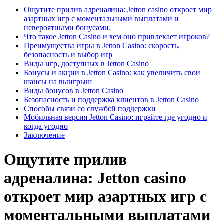
Ощутите прилив адреналина: Jetton casino откроет мир
азартных игр с моментальными выплатами и
невероятными бонусами.
Что такое Jetton Casino и чем оно привлекает игроков?
Преимущества игры в Jetton Casino: скорость,
безопасность и выбор игр
Виды игр, доступных в Jetton Casino
Бонусы и акции в Jetton Casino: как увеличить свои
шансы на выигрыш
Виды бонусов в Jetton Casino
Безопасность и поддержка клиентов в Jetton Casino
Способы связи со службой поддержки
Мобильная версия Jetton Casino: играйте где угодно и
когда угодно
Заключение
Ощутите прилив
адреналина: Jetton casino
откроет мир азартных игр с
моментальными выплатами