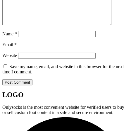
Name
*
Email
*
Website
Save my name, email, and website in this browser for the next
time I comment.
LOGO
Onlysocks is the most convenient website for verified users to buy
or sell custom foot content in a safe and secure environment.