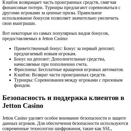
Кэшбэк возвращает часть проигранных средств, смягчая
финансовые потери. Турниры предлагают соревноваться с
другими игроками за ценные призы. Правильное
использование бонусов позволяет значительно увеличить
свои выигрыши.
Вот некоторые из самых популярных видов бонусов,
предоставляемых в Jetton Casino:
Приветственный бонус: Бонус за первый депозит,
предлагаемый новым игрокам.
Бонус на депозит: Дополнительные средства,
начисляемые при пополнении счета.
Фриспины: Бесплатные вращения игровых автоматов.
Кэшбэк: Возврат части проигранных средств.
Турниры: Соревнования между игроками с призовым
фондом.
Безопасность и поддержка клиентов в
Jetton Casino
Jetton Casino уделяет особое внимание безопасности и защите
данных игроков. Для обеспечения безопасности используются
современные технологии шифрования, такие как SSL,