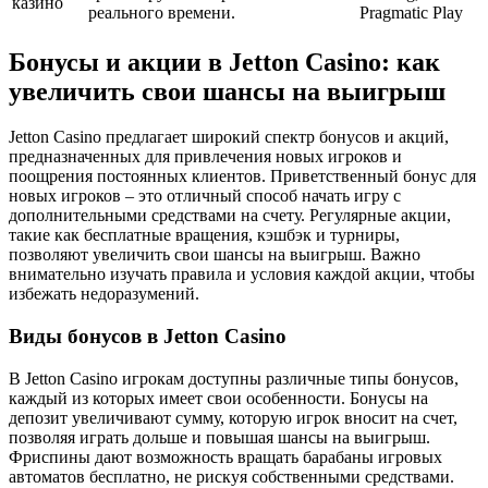
казино
реального времени.
Pragmatic Play
Бонусы и акции в Jetton Casino: как
увеличить свои шансы на выигрыш
Jetton Casino предлагает широкий спектр бонусов и акций,
предназначенных для привлечения новых игроков и
поощрения постоянных клиентов. Приветственный бонус для
новых игроков – это отличный способ начать игру с
дополнительными средствами на счету. Регулярные акции,
такие как бесплатные вращения, кэшбэк и турниры,
позволяют увеличить свои шансы на выигрыш. Важно
внимательно изучать правила и условия каждой акции, чтобы
избежать недоразумений.
Виды бонусов в Jetton Casino
В Jetton Casino игрокам доступны различные типы бонусов,
каждый из которых имеет свои особенности. Бонусы на
депозит увеличивают сумму, которую игрок вносит на счет,
позволяя играть дольше и повышая шансы на выигрыш.
Фриспины дают возможность вращать барабаны игровых
автоматов бесплатно, не рискуя собственными средствами.