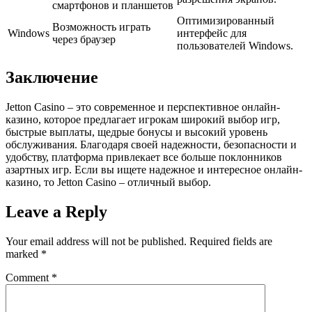
смартфонов и планшетов
Оптимизированный
Возможность играть
Windows
интерфейс для
через браузер
пользователей Windows.
Заключение
Jetton Casino – это современное и перспективное онлайн-
казино, которое предлагает игрокам широкий выбор игр,
быстрые выплаты, щедрые бонусы и высокий уровень
обслуживания. Благодаря своей надежности, безопасности и
удобству, платформа привлекает все больше поклонников
азартных игр. Если вы ищете надежное и интересное онлайн-
казино, то Jetton Casino – отличный выбор.
Leave a Reply
Your email address will not be published.
Required fields are
marked
*
Comment
*