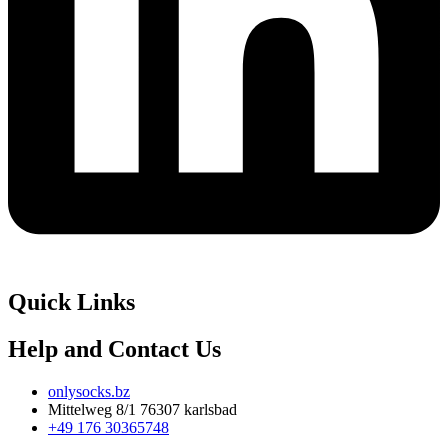
Quick Links
Help and Contact Us
onlysocks.bz
Mittelweg 8/1 76307 karlsbad
+49 176 30365748