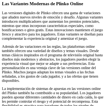
Las Variantes Modernas de Plinko Online
Las versiones digitales de Plinko ofrecen una gama de variaciones
que añaden nuevos niveles de emoción y desafío. Algunas variantes
introducen multiplicadores que aumentan los premios potenciales,
mientras que otras incorporan características especiales, como
bonificaciones o giros gratis. Estas innovaciones mantienen el juego
fresco y atractivo para los jugadores. Estas variantes se diseñan para
complementar la experiencia original y amenizar el juego.
Además de las variaciones en las reglas, las plataformas online
también ofrecen una variedad de diseños y temas visuales. Desde
temas clásicos inspirados en el programa de televisión original hasta
diseños más modernos y abstractos, los jugadores pueden elegir la
experiencia visual que mejor se adapte a sus preferencias. Esta
personalización es una ventaja clave de las versiones online del
Plinko. Muchos juegos adaptan los temas visuales a las fechas
señaladas, a los gustos de cada jugador, y a las ofertas que tienen
disponibles.
La implementación de sistemas de apuestas en las versiones online
del Plinko también ha contribuido a su popularidad. Los jugadores
pueden apostar diferentes cantidades de dinero en cada caída, lo que
les permite controlar el riesgo y el potencial de recompensa. Esta
flexibilidad es atractiva para jugadores de todos los niveles de