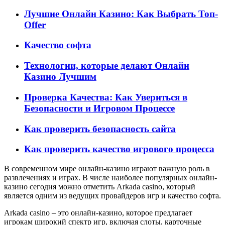
Лучшие Онлайн Казино: Как Выбрать Топ-
Оffer
Качество софта
Технологии, которые делают Онлайн
Казино Лучшим
Проверка Качества: Как Увериться в
Безопасности и Игровом Процессе
Как проверить безопасность сайта
Как проверить качество игрового процесса
В современном мире онлайн-казино играют важную роль в
развлечениях и играх. В числе наиболее популярных онлайн-
казино сегодня можно отметить Arkada casino, который
является одним из ведущих провайдеров игр и качество софта.
Arkada casino – это онлайн-казино, которое предлагает
игрокам широкий спектр игр, включая слоты, карточные