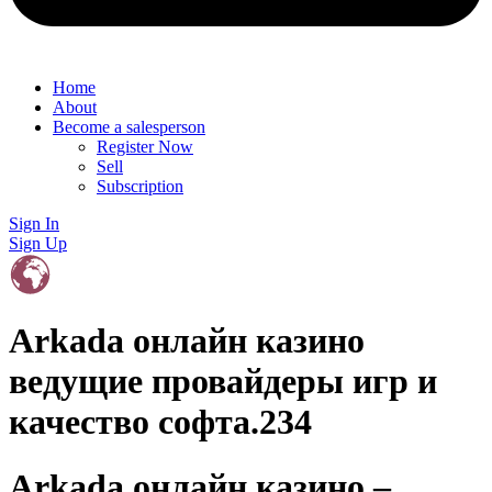
Home
About
Become a salesperson
Register Now
Sell
Subscription
Sign In
Sign Up
Arkada онлайн казино
ведущие провайдеры игр и
качество софта.234
Arkada онлайн казино –