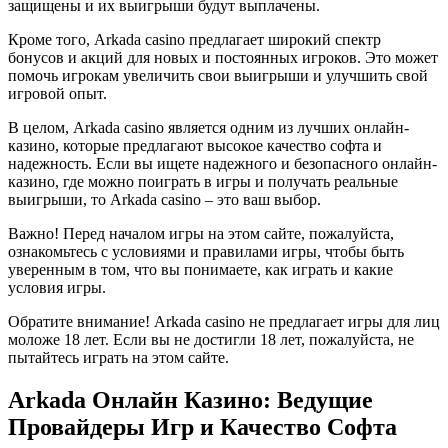
защищены и их выигрыши будут выплачены.
Кроме того, Arkada casino предлагает широкий спектр
бонусов и акций для новых и постоянных игроков. Это может
помочь игрокам увеличить свои выигрыши и улучшить свой
игровой опыт.
В целом, Arkada casino является одним из лучших онлайн-
казино, которые предлагают высокое качество софта и
надежность. Если вы ищете надежного и безопасного онлайн-
казино, где можно поиграть в игры и получать реальные
выигрыши, то Arkada casino – это ваш выбор.
Важно! Перед началом игры на этом сайте, пожалуйста,
ознакомьтесь с условиями и правилами игры, чтобы быть
уверенным в том, что вы понимаете, как играть и какие
условия игры.
Обратите внимание! Arkada casino не предлагает игры для лиц
моложе 18 лет. Если вы не достигли 18 лет, пожалуйста, не
пытайтесь играть на этом сайте.
Arkada Онлайн Казино: Ведущие
Провайдеры Игр и Качество Софта