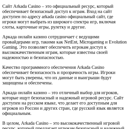
Сайт Arkada Casino – это официальный ресурс, который
обеспечивает безопасный доступ к играм. Вход на сайт
доступен по адресу arkada casino официальный сайт, где
игроки могут выбрать из широкого спектра игр, включая
слоты, карточные игры, рулетку и другие.
Аркада онлайн казино сотрудничает с ведущими
провайдерами игр, такими как NetEnt, Microgaming и Evolution
Gaming. Это позволяет обеспечить игрокам доступ к
высококачественным играм, которые известны своей
надежностью и безопасностью.
Качество программного обеспечения Arkada Casino
обеспечивает безопасность и прозрачность игры. Игроки
могут быть уверены, что их данные и выигрыши будут
защищены и обеспечены.
Аркада онлайн казино – это отличный выбор для игроков,
которые ищут безопасный и надежный игровой ресурс. Сайт
доступен на русском языке, что делает его доступным для
игроков из России и других стран, где русский язык является
официальным.
В целом, Arkada Casino – это высококачественный игровой
ресурс, который предлагает игрокам безопасный и надежный