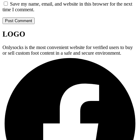
Save my name, email, and website in this browser for the next
time I comment.
LOGO
Onlysocks is the most convenient website for verified users to buy
or sell custom foot content in a safe and secure environment.