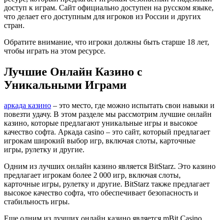
доступ к играм. Сайт официально доступен на русском языке,
что делает его доступным для игроков из России и других
стран.
Обратите внимание, что игроки должны быть старше 18 лет,
чтобы играть на этом ресурсе.
Лучшие Онлайн Казино с
Уникальными Играми
аркада казино
– это место, где можно испытать свои навыки и
повезти удачу. В этом разделе мы рассмотрим лучшие онлайн
казино, которые предлагают уникальные игры и высокое
качество софта. Аркада casino – это сайт, который предлагает
игрокам широкий выбор игр, включая слоты, карточные
игры, рулетку и другие.
Одним из лучших онлайн казино является BitStarz. Это казино
предлагает игрокам более 2 000 игр, включая слоты,
карточные игры, рулетку и другие. BitStarz также предлагает
высокое качество софта, что обеспечивает безопасность и
стабильность игры.
Еще одним из лучших онлайн казино является mBit Casino.