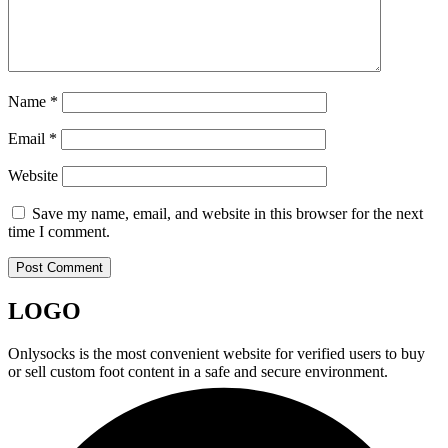
Name
*
Email
*
Website
Save my name, email, and website in this browser for the next
time I comment.
LOGO
Onlysocks is the most convenient website for verified users to buy
or sell custom foot content in a safe and secure environment.