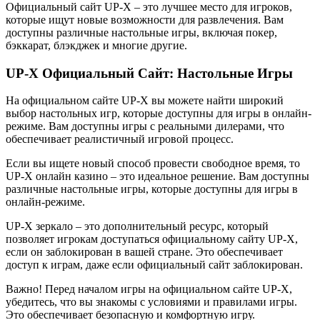
Официальный сайт UP-X – это лучшее место для игроков,
которые ищут новые возможности для развлечения. Вам
доступны различные настольные игры, включая покер,
бэккарат, блэкджек и многие другие.
UP-X Официальный Сайт: Настольные Игры
На официальном сайте UP-X вы можете найти широкий
выбор настольных игр, которые доступны для игры в онлайн-
режиме. Вам доступны игры с реальными дилерами, что
обеспечивает реалистичный игровой процесс.
Если вы ищете новый способ провести свободное время, то
UP-X онлайн казино – это идеальное решение. Вам доступны
различные настольные игры, которые доступны для игры в
онлайн-режиме.
UP-X зеркало – это дополнительный ресурс, который
позволяет игрокам доступаться официальному сайту UP-X,
если он заблокирован в вашей стране. Это обеспечивает
доступ к играм, даже если официальный сайт заблокирован.
Важно! Перед началом игры на официальном сайте UP-X,
убедитесь, что вы знакомы с условиями и правилами игры.
Это обеспечивает безопасную и комфортную игру.