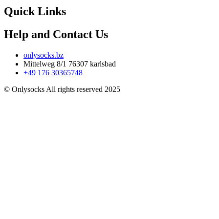
Quick Links
Help and Contact Us
onlysocks.bz
Mittelweg 8/1 76307 karlsbad
+49 176 30365748
© Onlysocks All rights reserved 2025