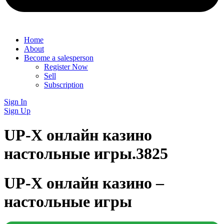
Home
About
Become a salesperson
Register Now
Sell
Subscription
Sign In
Sign Up
UP-X онлайн казино
настольные игры.3825
UP-X онлайн казино –
настольные игры