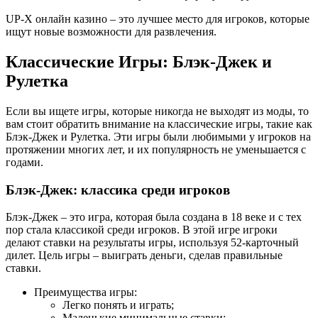
UP-X онлайн казино – это лучшее место для игроков, которые
ищут новые возможности для развлечения.
Классические Игры: Блэк-Джек и
Рулетка
Если вы ищете игры, которые никогда не выходят из моды, то
вам стоит обратить внимание на классические игры, такие как
Блэк-Джек и Рулетка. Эти игры были любимыми у игроков на
протяжении многих лет, и их популярность не уменьшается с
годами.
Блэк-Джек: классика среди игроков
Блэк-Джек – это игра, которая была создана в 18 веке и с тех
пор стала классикой среди игроков. В этой игре игроки
делают ставки на результаты игры, используя 52-карточный
дилет. Цель игры – выиграть деньги, сделав правильные
ставки.
Преимущества игры:
Легко понять и играть;
Маленькие минимальные ставки;