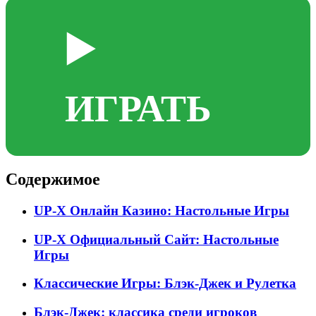
▶️
ИГРАТЬ
Содержимое
UP-X Онлайн Казино: Настольные Игры
UP-X Официальный Сайт: Настольные
Игры
Классические Игры: Блэк-Джек и Рулетка
Блэк-Джек: классика среди игроков