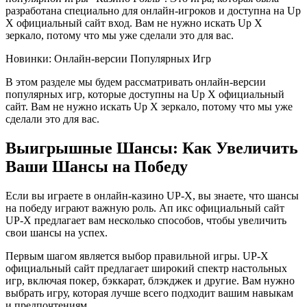
разработана специально для онлайн-игроков и доступна на Up
X официальный сайт вход. Вам не нужно искать Up X
зеркало, потому что мы уже сделали это для вас.
Новинки: Онлайн-версии Популярных Игр
В этом разделе мы будем рассматривать онлайн-версии
популярных игр, которые доступны на Up X официальный
сайт. Вам не нужно искать Up X зеркало, потому что мы уже
сделали это для вас.
Выигрышные Шансы: Как Увеличить
Ваши Шансы на Победу
Если вы играете в онлайн-казино UP-X, вы знаете, что шансы
на победу играют важную роль. Ап икс официальный сайт
UP-X предлагает вам несколько способов, чтобы увеличить
свои шансы на успех.
Первым шагом является выбор правильной игры. UP-X
официальный сайт предлагает широкий спектр настольных
игр, включая покер, бэккарат, блэкджек и другие. Вам нужно
выбрать игру, которая лучше всего подходит вашим навыкам
и предпочтениям.