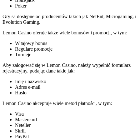
Blackjack
Poker
Gry są dostępne od producentów takich jak NetEnt, Microgaming, i
Evolution Gaming.
Lemon Casino oferuje także wiele bonusów i promocji, w tym:
Witajowy bonus
Regulare promocje
Turnieje
Aby zalogować się w Lemon Casino, należy wypełnić formularz
rejestracyjny, podając dane takie jak:
Imię i nazwisko
Adres e-mail
Hasło
Lemon Casino akceptuje wiele metod płatności, w tym:
Visa
Mastercard
Neteller
Skrill
PayPal