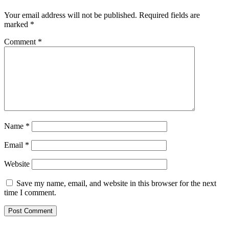
Your email address will not be published.
Required fields are
marked
*
Comment
*
Name
*
Email
*
Website
Save my name, email, and website in this browser for the next
time I comment.