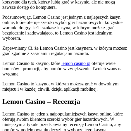
korzystne dla tych, którzy lubią grać w kasynie, ale nie mogą
zawsze dostęp do komputera.
Podsumowując, Lemon Casino jest jednym z najlepszych kasyn
online, które oferuje szeroki wybór gier hazardowych i korzystne
warunki do gry. Jeśli szukasz kasyna, w którym możesz grać
bezpiecznie i zadowalająco, to Lemon Casino jest idealnym
wyborem.
Zapewniamy Ci, że Lemon Casino jest kasynem, w którym możesz
grać zgodnie z zasadami i regulacjami hazardu.
Lemon Casino to kasyno, które
lemon casino pl
oferuje wiele
bonusów i promocji, aby pomóc w zwiększeniu Twoich szans na
wygraną.
Lemon Casino to kasyno, w którym możesz grać w dowolnym
miejscu i w każdej chwili, dzięki aplikacji mobilnej.
Lemon Casino – Recenzja
Lemon Casino to jeden z najpopularniejszych kasyn online, które
oferują swoim klientom szeroki wybór gier hazardowych. W
niniejszym artykule przedstawiamy recenzję Lemon Casino, aby
pomóc w podejmowaniu decyzji o wyborze tego kasyna.