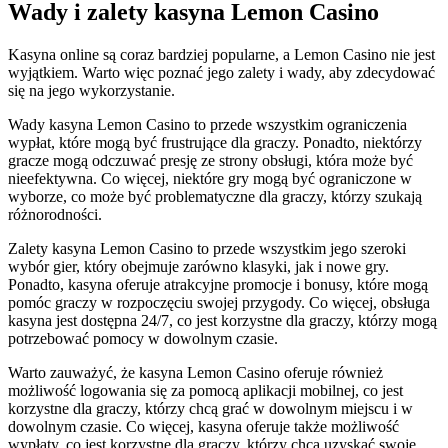
Wady i zalety kasyna Lemon Casino
Kasyna online są coraz bardziej popularne, a Lemon Casino nie jest
wyjątkiem. Warto więc poznać jego zalety i wady, aby zdecydować
się na jego wykorzystanie.
Wady kasyna Lemon Casino to przede wszystkim ograniczenia
wypłat, które mogą być frustrujące dla graczy. Ponadto, niektórzy
gracze mogą odczuwać presję ze strony obsługi, która może być
nieefektywna. Co więcej, niektóre gry mogą być ograniczone w
wyborze, co może być problematyczne dla graczy, którzy szukają
różnorodności.
Zalety kasyna Lemon Casino to przede wszystkim jego szeroki
wybór gier, który obejmuje zarówno klasyki, jak i nowe gry.
Ponadto, kasyna oferuje atrakcyjne promocje i bonusy, które mogą
pomóc graczy w rozpoczęciu swojej przygody. Co więcej, obsługa
kasyna jest dostępna 24/7, co jest korzystne dla graczy, którzy mogą
potrzebować pomocy w dowolnym czasie.
Warto zauważyć, że kasyna Lemon Casino oferuje również
możliwość logowania się za pomocą aplikacji mobilnej, co jest
korzystne dla graczy, którzy chcą grać w dowolnym miejscu i w
dowolnym czasie. Co więcej, kasyna oferuje także możliwość
wypłaty, co jest korzystne dla graczy, którzy chcą uzyskać swoje