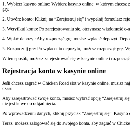
1. Wybierz kasyno online: Wybierz kasyno online, w którym chcesz zar
gry.
2. Utwórz konto: Kliknij na “Zarejestruj się” i wypełnij formularz reje
3. Weryfikuj konto: Po zarejestrowaniu się, otrzymasz wiadomość e-m
4. Wpłać depozyt: Aby rozpocząć grę, musisz wpłacić depozyt. Depoz
5. Rozpocznij grę: Po wpłaceniu depozytu, możesz rozpocząć grę. Wybi
W ten sposób, możesz zarejestrować się w kasynie online i rozpocz
Rejestracja konta w kasynie online
Jeśli chcesz zagrać w Chicken Road slot w kasynie online, musisz na
czasu.
Aby zarejestrować swoje konto, musisz wybrać opcję “Zarejestruj się” 
nie jest łatwe do odgadnięcia.
Po wprowadzeniu danych, kliknij przycisk “Zarejestruj się”. Kasyno 
Teraz, możesz zalogować się do swojego konta, aby zagrać w Chicken