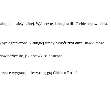
lnej do maksymalnej. Wybierz tę, która jest dla Ciebie odpowiednia.
yć ograniczone. Z drugiej strony, wybór zbyt dużej stawki może
wiedzieć się, jakie stawki są dostępne.
szanse wygranej i cieszyć się grą Chicken Road!