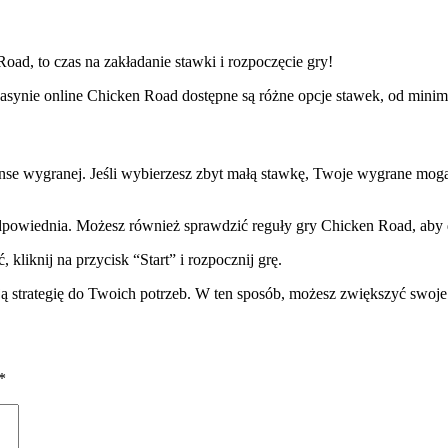
Road, to czas na zakładanie stawki i rozpoczęcie gry!
asynie online Chicken Road dostępne są różne opcje stawek, od minima
e wygranej. Jeśli wybierzesz zbyt małą stawkę, Twoje wygrane mogą b
dpowiednia. Możesz również sprawdzić reguły gry Chicken Road, aby do
kliknij na przycisk “Start” i rozpocznij grę.
 strategię do Twoich potrzeb. W ten sposób, możesz zwiększyć swoje 
*