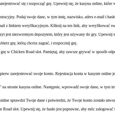
ejestrować się i rozpocząć grę. Upewnij się, że kasyna online, które 
stracyjny. Podaj swoje dane, w tym imię, nazwisko, adres e-mail i hasło.
ail z linkiem weryfikacyjnym. Kliknij na ten link, aby weryfikować sw
yt jest niezwrotnym depozytem, który jest używany do gry. Upewnij s
erz grę, którą chcesz zagrać, i rozpocznij grę.
ąć grę w Chicken Road slot. Pamiętaj, aby zawsze grywać w sposób odp
jpierw zarejestrować swoje konto. Rejestracja konta w kasynie online
na stronie kasyna online. Następnie, wprowadź swoje dane, w tym imię, 
online sprawdzi Twoje dane i potwierdzi, że Twoje konto zostało utwo
 Road slot. Upewnij się, że hasło jest poprawne, aby móc zalogować 