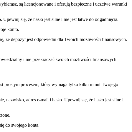
wybierasz, są licencjonowane i oferują bezpieczne i uczciwe warunki
 Upewnij się, że hasło jest silne i nie jest łatwe do odgadnięcia.
oje konto.
ię, że depozyt jest odpowiedni dla Twoich możliwości finansowych.
owiedzialny i nie przekraczać swoich możliwości finansowych.
 jest prostym procesem, który wymaga tylko kilku minut Twojego
nazwisko, adres e-mail i hasło. Upewnij się, że hasło jest silne i
rzone.
się do swojego konta.