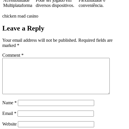
Acessibilidade
Pode ser jogado em
Flexibilidade e
Multiplataforma
diversos dispositivos.
conveniência.
chicken road casino
Leave a Reply
Your email address will not be published.
Required fields are
marked
*
Comment
*
Name
*
Email
*
Website