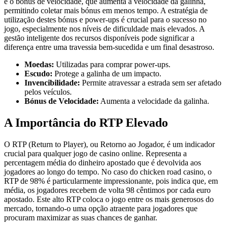
e o bónus de velocidade, que aumenta a velocidade da galinha,
permitindo coletar mais bónus em menos tempo. A estratégia de
utilização destes bónus e power-ups é crucial para o sucesso no
jogo, especialmente nos níveis de dificuldade mais elevados. A
gestão inteligente dos recursos disponíveis pode significar a
diferença entre uma travessia bem-sucedida e um final desastroso.
Moedas:
Utilizadas para comprar power-ups.
Escudo:
Protege a galinha de um impacto.
Invencibilidade:
Permite atravessar a estrada sem ser afetado
pelos veículos.
Bónus de Velocidade:
Aumenta a velocidade da galinha.
A Importância do RTP Elevado
O RTP (Return to Player), ou Retorno ao Jogador, é um indicador
crucial para qualquer jogo de casino online. Representa a
percentagem média do dinheiro apostado que é devolvida aos
jogadores ao longo do tempo. No caso do chicken road casino, o
RTP de 98% é particularmente impressionante, pois indica que, em
média, os jogadores recebem de volta 98 cêntimos por cada euro
apostado. Este alto RTP coloca o jogo entre os mais generosos do
mercado, tornando-o uma opção atraente para jogadores que
procuram maximizar as suas chances de ganhar.