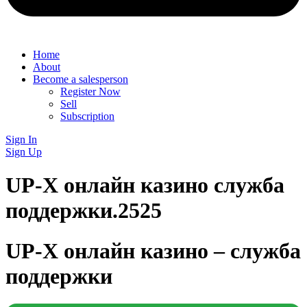
Home
About
Become a salesperson
Register Now
Sell
Subscription
Sign In
Sign Up
UP-X онлайн казино служба
поддержки.2525
UP-X онлайн казино – служба
поддержки