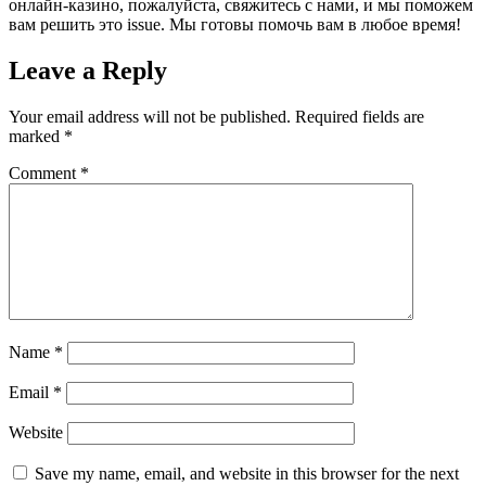
онлайн-казино, пожалуйста, свяжитесь с нами, и мы поможем
вам решить это issue. Мы готовы помочь вам в любое время!
Leave a Reply
Your email address will not be published.
Required fields are
marked
*
Comment
*
Name
*
Email
*
Website
Save my name, email, and website in this browser for the next