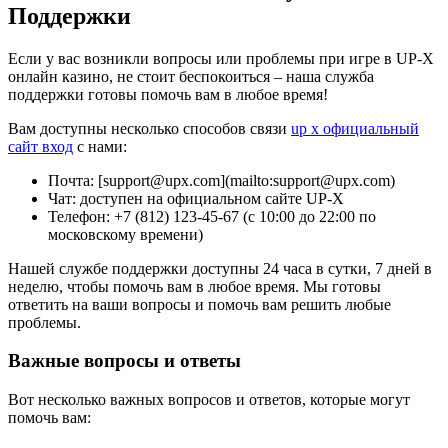
Поддержки
Если у вас возникли вопросы или проблемы при игре в UP-X
онлайн казино, не стоит беспокоиться – наша служба
поддержки готовы помочь вам в любое время!
Вам доступны несколько способов связи
up x официальный
сайт вход
с нами:
Почта: [support@upx.com](mailto:support@upx.com)
Чат: доступен на официальном сайте UP-X
Телефон: +7 (812) 123-45-67 (с 10:00 до 22:00 по
московскому времени)
Нашей службе поддержки доступны 24 часа в сутки, 7 дней в
неделю, чтобы помочь вам в любое время. Мы готовы
ответить на ваши вопросы и помочь вам решить любые
проблемы.
Важные вопросы и ответы
Вот несколько важных вопросов и ответов, которые могут
помочь вам: