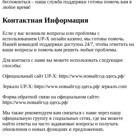
беспокоиться – наша служба поддержки готовы помочь вам в
любое время!
Контактная Информация
Если у вас возникли вопросы или проблемы с
использованием UP-X онлайн казино, мы готовы помочь.
Нашей командой поддержки доступна 24/7, чтобы ответить на
ваши вопросы и помочь вам решить любые проблемы.
Для контакта с нами вы можете использовать следующие
способы:
Официальный сайт UP-X: https://www.новыйгод-здесь.рф/
Зеркало UP-X: https://www.новыйгод-здесь.рф/ зеркало.com
Форма обратной связи на официальном сайте:
https://www.новыйгод-здесь.рф/
Мы также рекомендуем вам связаться с нами через нашу
официальную группу в социальных сетях, где вы можете
найти ответы на часто задаваемые вопросы и получать
обновления о новых функциях и предложениях.