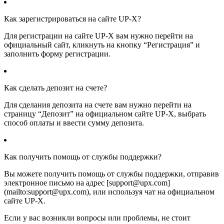
Как зарегистрироваться на сайте UP-X?
Для регистрации на сайте UP-X вам нужно перейти на
официальный сайт, кликнуть на кнопку “Регистрация” и
заполнить форму регистрации.
Как сделать депозит на счете?
Для сделания депозита на счете вам нужно перейти на
страницу “Депозит” на официальном сайте UP-X, выбрать
способ оплаты и ввести сумму депозита.
Как получить помощь от службы поддержки?
Вы можете получить помощь от службы поддержки, отправив
электронное письмо на адрес [support@upx.com]
(mailto:support@upx.com), или используя чат на официальном
сайте UP-X.
Если у вас возникли вопросы или проблемы, не стоит