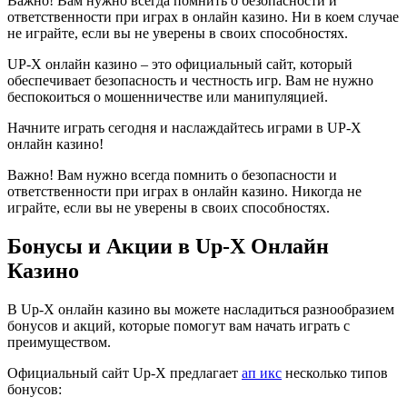
Важно! Вам нужно всегда помнить о безопасности и
ответственности при играх в онлайн казино. Ни в коем случае
не играйте, если вы не уверены в своих способностях.
UP-X онлайн казино – это официальный сайт, который
обеспечивает безопасность и честность игр. Вам не нужно
беспокоиться о мошенничестве или манипуляцией.
Начните играть сегодня и наслаждайтесь играми в UP-X
онлайн казино!
Важно! Вам нужно всегда помнить о безопасности и
ответственности при играх в онлайн казино. Никогда не
играйте, если вы не уверены в своих способностях.
Бонусы и Акции в Up-X Онлайн
Казино
В Up-X онлайн казино вы можете насладиться разнообразием
бонусов и акций, которые помогут вам начать играть с
преимуществом.
Официальный сайт Up-X предлагает
ап икс
несколько типов
бонусов: