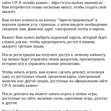
сайте UP-X онлайн казино – https://www.razdory-museum.ru/ .
Вам потребуется только несколько минут, чтобы создать свой
аккаунт.
Вам нужно кликнуть на кнопку “Зарегистрироваться” в
верхнем правом углу страницы, а затем введите необходимые
сведения: имя, фамилия, адрес электронной почты и пароль.
Важно! Вам нужно выбрать надежный пароль, который будет
сложен для вас, чтобы предотвратить доступ к вашему
аккаунту третьим лицам.
После регистрации вы получите доступ к личному кабинету,
где можно будет управлять своим аккаунтом, просматривать
историю игр и управлять своими депозитами.
Чтобы начать играть, вам нужно сделать депозит, используя
одну из доступных опций: кредитная карта, электронный
кошелек или другие опции, доступные на официальном сайте
UP-X онлайн казино.
После депозита вы можете начать играть в любые игры,
доступные на сайте, включая слоты, карточные игры, рулетку
и другие.