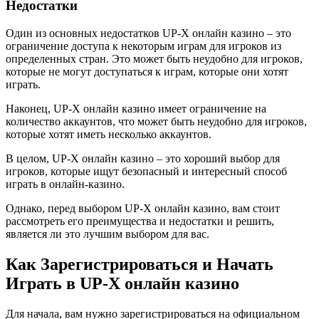
Недостатки
Один из основных недостатков UP-X онлайн казино – это
ограничение доступа к некоторым играм для игроков из
определенных стран. Это может быть неудобно для игроков,
которые не могут доступаться к играм, которые они хотят
играть.
Наконец, UP-X онлайн казино имеет ограничение на
количество аккаунтов, что может быть неудобно для игроков,
которые хотят иметь несколько аккаунтов.
В целом, UP-X онлайн казино – это хороший выбор для
игроков, которые ищут безопасный и интересный способ
играть в онлайн-казино.
Однако, перед выбором UP-X онлайн казино, вам стоит
рассмотреть его преимущества и недостатки и решить,
является ли это лучшим выбором для вас.
Как Зарегистрироваться и Начать
Играть в UP-X онлайн казино
Для начала, вам нужно зарегистрироваться на официальном