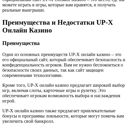
можете играть в игры, которые вам нравятся, и получать
реальные выигрыши.
Преимущества и Недостатки UP-X
Онлайн Казино
Преимущества
Один из основных преимуществ UP-X онлайн казино – это
его официальный сайт, который обеспечивает безопасность и
конфиденциальность игроков. Вам не нужно беспокоиться о
безопасности своих данных, так как сайт защищен
современными технологиями.
Кроме того, UP-X онлайн казино предлагает широкий выбор
игр, включая слоты, карточные игры и рулетку. Это
обеспечивает игрокам возможность выбора и наслаждения
игрой.
UP-X онлайн казино также предлагает привлекательные
бонусы и программы лояльности, которые могут помочь вам
увеличить свой банкролл.