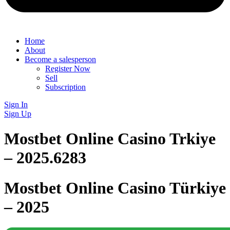
Home
About
Become a salesperson
Register Now
Sell
Subscription
Sign In
Sign Up
Mostbet Online Casino Trkiye
– 2025.6283
Mostbet Online Casino Türkiye
– 2025