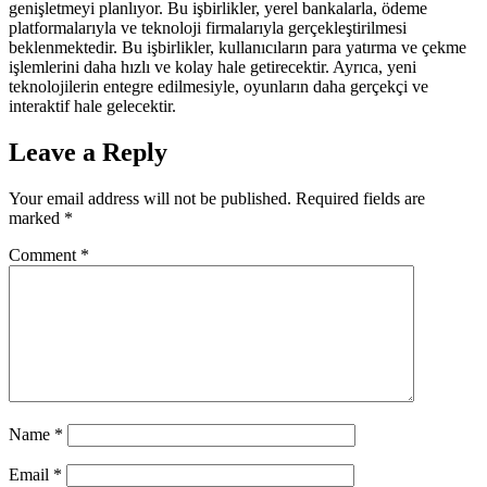
genişletmeyi planlıyor. Bu işbirlikler, yerel bankalarla, ödeme
platformalarıyla ve teknoloji firmalarıyla gerçekleştirilmesi
beklenmektedir. Bu işbirlikler, kullanıcıların para yatırma ve çekme
işlemlerini daha hızlı ve kolay hale getirecektir. Ayrıca, yeni
teknolojilerin entegre edilmesiyle, oyunların daha gerçekçi ve
interaktif hale gelecektir.
Leave a Reply
Your email address will not be published.
Required fields are
marked
*
Comment
*
Name
*
Email
*