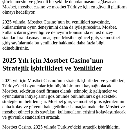
şifrelenmesini ve güvenli bir şekilde depolanmasını sağlayacak.
Mosbet, mostbet casino ve mostbet Türkiye için en güvenli platform
olmayı hedefliyor.
2025 yılında, Mostbet Casino’nun bu yenilikleri sayesinde,
kullanıcıların oyun deneyimini daha da iyileştirecektir. Mosbet,
kullanıcıların güvenliği ve deneyimi konusunda en üst düzey
standartlara ulaşmayı amaçlıyor. Mostbet güncel giriş ve mostbet
giriş sayfalarında bu yenilikler hakkında daha fazla bilgi
edinebilirsiniz.
2025 Yılı için Mostbet Casino’nun
Stratejik İşbirlikleri ve Yenilikler
2025 yılı için Mostbet Casino’nun stratejik işbirlikleri ve yenilikleri,
Türkiye’deki oyuncular için büyük bir umut kaynağı olacak.
Mostbet, sektörün öncü firması olarak, teknolojik gelişmeler ve
oyuncuların ihtiyaçlarını göz önünde bulundurarak gelecekteki
stratejilerini belirlemiştir. Mostbet giriş ve mostbet giris işlemlerinin
daha kolay ve güvenli hale getirilmesi amaçlanmaktadır. Mosbet ve
mostbet güncel giriş sayfaları, kullanıcıların erişimi kolaylaştırılacak
ve güvenlik standartları artacak.
Mostbet Casino, 2025 yılında Türkiye’deki stratejik işbirliklerini