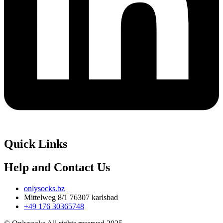
Quick Links
Help and Contact Us
onlysocks.bz
Mittelweg 8/1 76307 karlsbad
+49 176 30365748