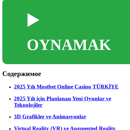
▶️
OYNAMAK
Содержимое
2025 Yılı Mostbet Online Casino TÜRKİYE
2025 Yılı için Planlanan Yeni Oyunlar ve
Teknolojiler
3D Grafikler ve Animasyonlar
Virtual Reality (VR) ve Augmented Reality