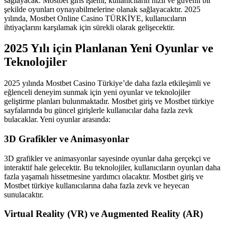
sağlayacak. Mostbet giris işlemi, kullanıcıların hızlı ve güvenli bir
şekilde oyunları oynayabilmelerine olanak sağlayacaktır. 2025
yılında, Mostbet Online Casino TÜRKİYE, kullanıcıların
ihtiyaçlarını karşılamak için sürekli olarak gelişecektir.
2025 Yılı için Planlanan Yeni Oyunlar ve
Teknolojiler
2025 yılında Mostbet Casino Türkiye’de daha fazla etkileşimli ve
eğlenceli deneyim sunmak için yeni oyunlar ve teknolojiler
geliştirme planları bulunmaktadır. Mostbet giriş ve Mostbet türkiye
sayfalarında bu güncel girişlerle kullanıcılar daha fazla zevk
bulacaklar. Yeni oyunlar arasında:
3D Grafikler ve Animasyonlar
3D grafikler ve animasyonlar sayesinde oyunlar daha gerçekçi ve
interaktif hale gelecektir. Bu teknolojiler, kullanıcıların oyunları daha
fazla yaşamalı hissetmesine yardımcı olacaktır. Mostbet giriş ve
Mostbet türkiye kullanıcılarına daha fazla zevk ve heyecan
sunulacaktır.
Virtual Reality (VR) ve Augmented Reality (AR)