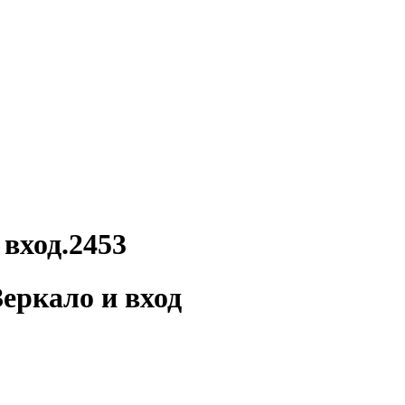
вход.2453
еркало и вход