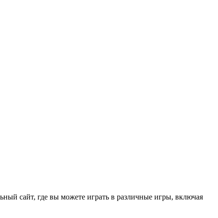
ьный сайт, где вы можете играть в различные игры, включая