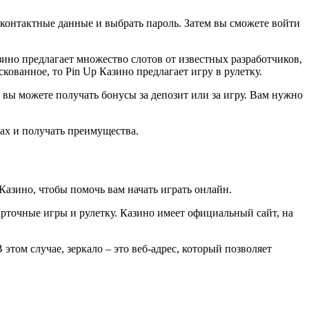
 контактные данные и выбрать пароль. Затем вы сможете войти
азино предлагает множество слотов от известных разработчиков,
скованное, то Pin Up Казино предлагает игру в рулетку.
 вы можете получать бонусы за депозит или за игру. Вам нужно
рах и получать преимущества.
Казино, чтобы помочь вам начать играть онлайн.
арточные игры и рулетку. Казино имеет официальный сайт, на
этом случае, зеркало – это веб-адрес, который позволяет