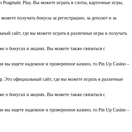
и Pragmatic Play. Вы можете играть в слоты, карточные игры,
можете получать бонусы за регистрацию, за депозит и за
ьный сайт, где вы можете играть в различные игры и получать
е о бонусах и акциях. Вы можете также связаться с
и вы ищете надежное и проверенное казино, то Pin Up Casino –
р. Это официальный сайт, где вы можете играть в различные
е о бонусах и акциях. Вы можете также связаться с
и вы ищете надежное и проверенное казино, то Pin Up Casino –