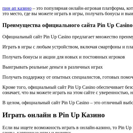
пин ап казино
– это популярная онлайн-игровая платформа, ко
это место, где вы можете играть в игры, получать бонусы и вы
Преимущества официального сайта Pin Up Casino
Официальный сайт Pin Up Casino предлагает множество преимущ
Играть в игры с любым устройством, включая смартфоны и п
Получать бонусы и акции для новых и постоянных игроков
Выигрывать реальные деньги в различных играх
Получать поддержку от опытных специалистов, готовых помоч
Кроме того, официальный сайт Pin Up Casino обеспечивает б
означает, что вы можете играть на этом сайте с уверенностью,
В целом, официальный сайт Pin Up Casino – это отличный выб
Играть онлайн в Pin Up Казино
Если вы ищете возможность играть в онлайн-казино, то Pin Up
слоты, карточные игры и рулетку.