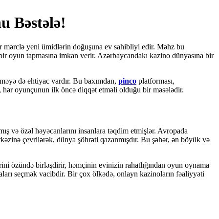
u Bəstələ!
ər mərclə yeni ümidlərin doğuşuna ev sahibliyi edir. Məhz bu
bir oyun tapmasına imkan verir. Azərbaycandakı kazino dünyasına bir
tməyə də ehtiyac vardır. Bu baxımdan,
pinco
platforması,
, hər oyunçunun ilk öncə diqqət etməli olduğu bir məsələdir.
mış və özəl həyəcanlarını insanlara təqdim etmişlər. Avropada
ərkəzinə çevrilərək, dünya şöhrəti qazanmışdır. Bu şəhər, ən böyük və
ərini özündə birləşdirir, həmçinin evinizin rahatlığından oyun oynama
ları seçmək vacibdir. Bir çox ölkədə, onlayn kazinoların fəaliyyəti