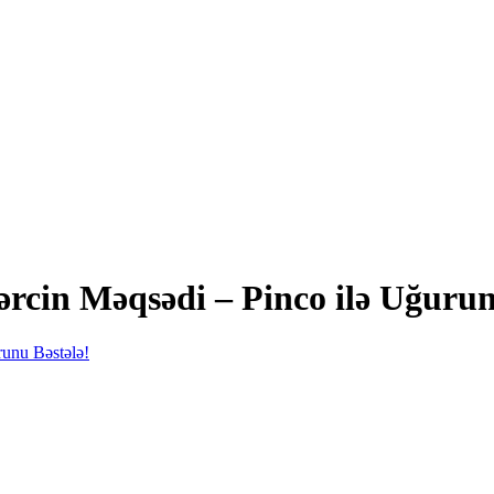
rcin Məqsədi – Pinco ilə Uğurun
unu Bəstələ!