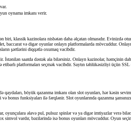
var.
 oyun oynama imkanı verir.
ən biri, klassik kazinolara nisbətən daha əlçatan olmasıdır. Evinizdə ot
rulet, baccarat və digər oyunlar onlayn platformalarda mövcuddur. Onlay
arın şərtlərini diqqətlə oxumaq vacibdir.
. İstənilən saatda dəstək ala bilərsiniz. Onlayn kazinolar, həmçinin dah
 etibarlı platformaları seçmək vacibdir. Saytın təhlükəsizliyi üçün SSL 
də qaydaları, böyük qazanma imkanı olan slot oyunları, hər kəsin seviml
ri və bonus funksiyaları ilə fərqlənir. Slot oyunlarında qazanma şansın
yunçulara əlavə pul, pulsuz spinlər və ya digər imtiyazlar verə bilər. 
ox simvol vardır, bəzilərində isə bonus oyunları mövcuddur. Oyun seç