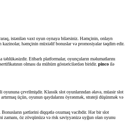
uraraq, istənilən vaxt oyun oynaya bilərsiniz. Həmçinin, onlayn
n kazinolar, həmçinin müxtəlif bonuslar və promosiyalar təqdim edir.
a təhlükəsizdir. Etibarlı platformalar, oyunçuların məlumatlarını
sertifikatının olması da mühüm göstəricilərdən biridir.
pinco
ilə
i oyununa çevrilmişdir. Klassik slot oyunlarından əlavə, müasir slot
ızı artırmaq üçün, oyunun qaydalarını öyrənmək, strateji düşünmək və
Bonusların şərtlərini diqqətlə oxumaq vacibdir. Hər bir slot
imi zamanı, öz zövqünüzə və risk səviyyənizə uyğun olan oyunu