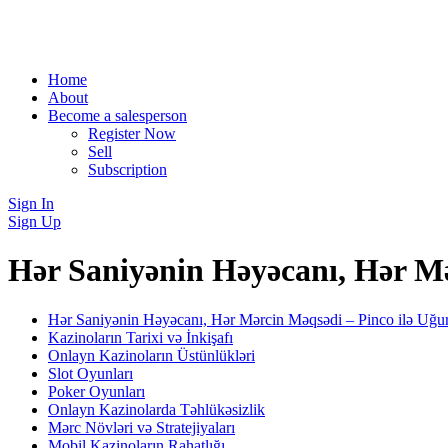
Home
About
Become a salesperson
Register Now
Sell
Subscription
Sign In
Sign Up
Hər Saniyənin Həyəcanı, Hər Mə
Hər Saniyənin Həyəcanı, Hər Mərcin Məqsədi – Pinco ilə Uğur
Kazinoların Tarixi və İnkişafı
Onlayn Kazinoların Üstünlükləri
Slot Oyunları
Poker Oyunları
Onlayn Kazinolarda Təhlükəsizlik
Mərc Növləri və Stratejiyaları
Mobil Kazinoların Rahatlığı