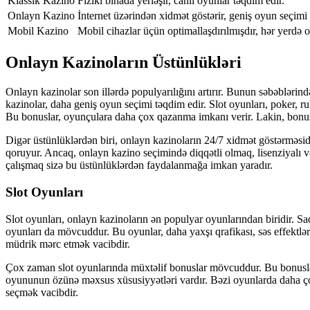
Klassik Kazino
Fiziki binada yerləşir, canlı oyunlar təqdim edir.
Onlayn Kazino
İnternet üzərindən xidmət göstərir, geniş oyun seçimi 
Mobil Kazino
Mobil cihazlar üçün optimallaşdırılmışdır, hər yerdə
Onlayn Kazinoların Üstünlükləri
Onlayn kazinolar son illərdə populyarılığını artırır. Bunun səbəblərind
kazinolar, daha geniş oyun seçimi təqdim edir. Slot oyunları, poker, 
Bu bonuslar, oyunçulara daha çox qazanma imkanı verir. Lakin, bonusl
Digər üstünlüklərdən biri, onlayn kazinoların 24/7 xidmət göstərməsidir
qoruyur. Ancaq, onlayn kazino seçimində diqqətli olmaq, lisenziyalı və
çalışmaq sizə bu üstünlüklərdən faydalanmağa imkan yaradır.
Slot Oyunları
Slot oyunları, onlayn kazinoların ən populyar oyunlarından biridir. Sa
oyunları da mövcuddur. Bu oyunlar, daha yaxşı qrafikası, səs effektlə
müdrik mərc etmək vacibdir.
Çox zaman slot oyunlarında müxtəlif bonuslar mövcuddur. Bu bonuslar, o
oyununun özünə məxsus xüsusiyyətləri vardır. Bəzi oyunlarda daha ç
seçmək vacibdir.