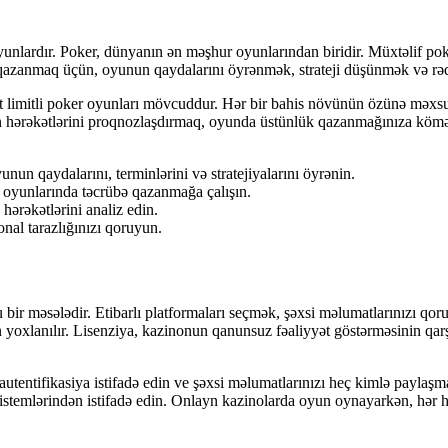
 oyunlardır. Poker, dünyanın ən məşhur oyunlarından biridir. Müxtəlif
 qazanmaq üçün, oyunun qaydalarını öyrənmək, strateji düşünmək və rəqib
 pot limitli poker oyunları mövcuddur. Hər bir bahis növünün özünə məxs
nun hərəkətlərini proqnozlaşdırmaq, oyunda üstünlük qazanmağınıza köm
 qaydalarını, terminlərini və stratejiyalarını öyrənin.
 oyunlarında təcrübə qazanmağa çalışın.
 hərəkətlərini analiz edin.
nal tarazlığınızı qoruyun.
ir məsələdir. Etibarlı platformaları seçmək, şəxsi məlumatlarınızı qorum
n yoxlanılır. Lisenziya, kazinonun qanunsuz fəaliyyət göstərməsinin qarşıs
u autentifikasiya istifadə edin ve şəxsi məlumatlarınızı heç kimlə payl
istemlərindən istifadə edin. Onlayn kazinolarda oyun oynayarkən, hər ha