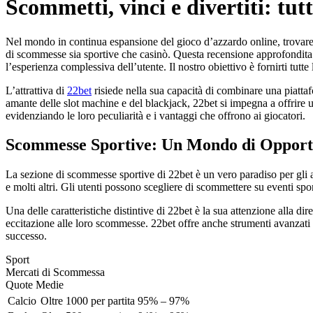
Scommetti, vinci e divertiti: tutt
Nel mondo in continua espansione del gioco d’azzardo online, trovare
di scommesse sia sportive che casinò. Questa recensione approfondita es
l’esperienza complessiva dell’utente. Il nostro obiettivo è fornirti tutte
L’attrattiva di
22bet
risiede nella sua capacità di combinare una piatta
amante delle slot machine e del blackjack, 22bet si impegna a offrire u
evidenziando le loro peculiarità e i vantaggi che offrono ai giocatori.
Scommesse Sportive: Un Mondo di Opport
La sezione di scommesse sportive di 22bet è un vero paradiso per gli ap
e molti altri. Gli utenti possono scegliere di scommettere su eventi sp
Una delle caratteristiche distintive di 22bet è la sua attenzione alla di
eccitazione alle loro scommesse. 22bet offre anche strumenti avanzati d
successo.
Sport
Mercati di Scommessa
Quote Medie
Calcio
Oltre 1000 per partita
95% – 97%