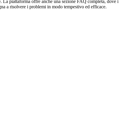
ngue. La piattaforma offre anche una sezione FAQ completa, dove i
egna a risolvere i problemi in modo tempestivo ed efficace.