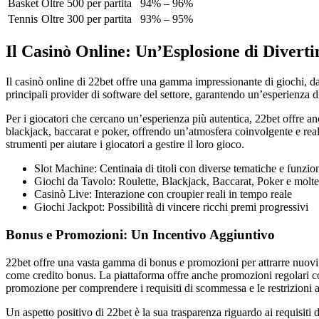
Basket
Oltre 500 per partita
94% – 96%
Tennis
Oltre 300 per partita
93% – 95%
Il Casinò Online: Un’Esplosione di Divert
Il casinò online di 22bet offre una gamma impressionante di giochi, da
principali provider di software del settore, garantendo un’esperienza di 
Per i giocatori che cercano un’esperienza più autentica, 22bet offre anc
blackjack, baccarat e poker, offrendo un’atmosfera coinvolgente e rea
strumenti per aiutare i giocatori a gestire il loro gioco.
Slot Machine: Centinaia di titoli con diverse tematiche e funzion
Giochi da Tavolo: Roulette, Blackjack, Baccarat, Poker e molte 
Casinò Live: Interazione con croupier reali in tempo reale
Giochi Jackpot: Possibilità di vincere ricchi premi progressivi
Bonus e Promozioni: Un Incentivo Aggiuntivo
22bet offre una vasta gamma di bonus e promozioni per attrarre nuovi 
come credito bonus. La piattaforma offre anche promozioni regolari com
promozione per comprendere i requisiti di scommessa e le restrizioni a
Un aspetto positivo di 22bet è la sua trasparenza riguardo ai requisit