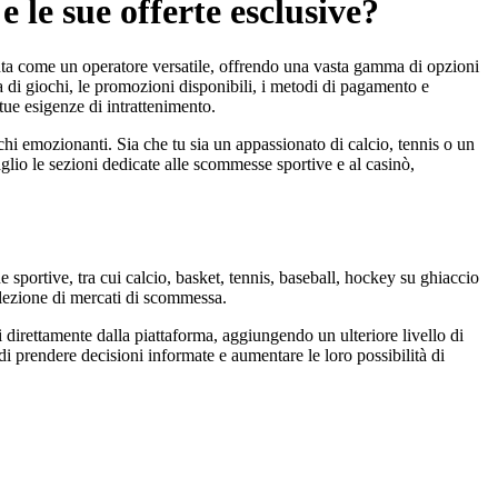
e le sue offerte esclusive?
ta come un operatore versatile, offrendo una vasta gamma di opzioni
a di giochi, le promozioni disponibili, i metodi di pagamento e
 tue esigenze di intrattenimento.
hi emozionanti. Sia che tu sia un appassionato di calcio, tennis o un
glio le sezioni dedicate alle scommesse sportive e al casinò,
sportive, tra cui calcio, basket, tennis, baseball, hockey su ghiaccio
selezione di mercati di scommessa.
vi direttamente dalla piattaforma, aggiungendo un ulteriore livello di
di prendere decisioni informate e aumentare le loro possibilità di