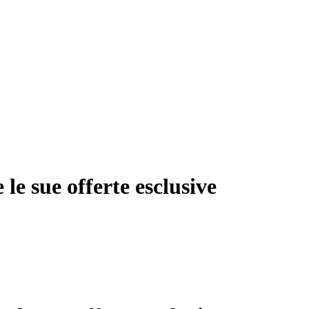
 le sue offerte esclusive