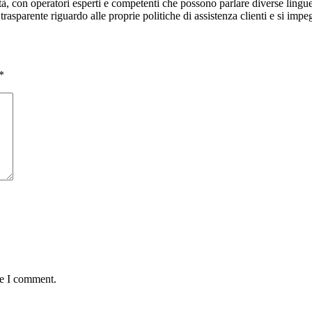
alità, con operatori esperti e competenti che possono parlare diverse li
trasparente riguardo alle proprie politiche di assistenza clienti e si imp
*
me I comment.