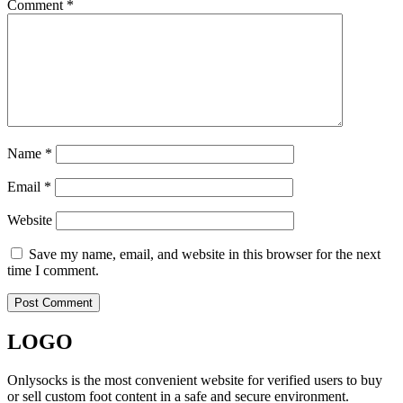
Comment
*
Name
*
Email
*
Website
Save my name, email, and website in this browser for the next
time I comment.
LOGO
Onlysocks is the most convenient website for verified users to buy
or sell custom foot content in a safe and secure environment.