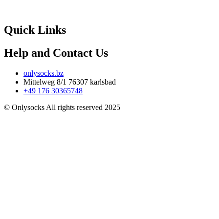
Quick Links
Help and Contact Us
onlysocks.bz
Mittelweg 8/1 76307 karlsbad
+49 176 30365748
© Onlysocks All rights reserved 2025