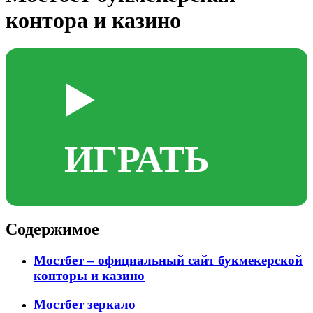
контора и казино
▶️
ИГРАТЬ
Содержимое
Мостбет – официальный сайт букмекерской
конторы и казино
Мостбет зеркало