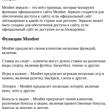
Mostbet зеркало – это веб-страницы, которые копируют
функции официального сайта Mostbet. Зеркало создается для
обеспечения доступа к сайту, если официальный сайт
заблокирован в какой-то стране или регионе. Зеркало может
быть создано для обеспечения доступа к сайту, если
официальный сайт не доступен из-за блокировки.
Функции Mostbet
Mostbet предлагает своим клиентам несколько функций,
включая:
Ставки на спорт – клиенты могут делать ставки на различные
виды спорта, включая футбол, баскетбол, теннис и другие.
Игры в казино – Mostbet предлагает игрокам несколько игр в
казино, включая рулетку, blackjack, слоты и другие.
Лотереи – Mostbet предлагает несколько лотерей, включая
кено, лото и другие.
Бонусы и акции – Mostbet предлагает своим клиентам
различные бонусы и акции, включая приветственные бонусы,
бонусы за депозит и другие.