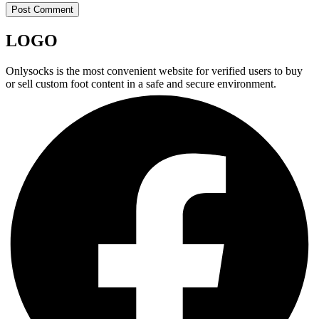
LOGO
Onlysocks is the most convenient website for verified users to buy
or sell custom foot content in a safe and secure environment.