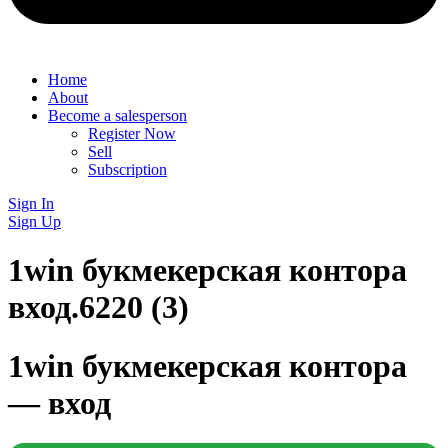
Home
About
Become a salesperson
Register Now
Sell
Subscription
Sign In
Sign Up
1win букмекерская контора
вход.6220 (3)
1win букмекерская контора
— вход