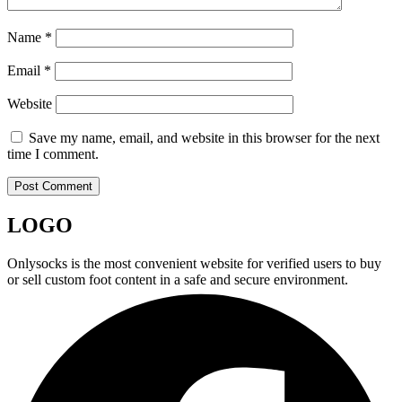
Name
*
Email
*
Website
Save my name, email, and website in this browser for the next
time I comment.
LOGO
Onlysocks is the most convenient website for verified users to buy
or sell custom foot content in a safe and secure environment.