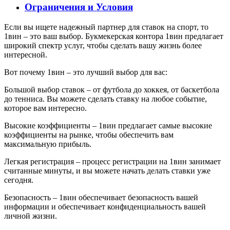
Ограничения и Условия
Если вы ищете надежный партнер для ставок на спорт, то
1вин – это ваш выбор. Букмекерская контора 1вин предлагает
широкий спектр услуг, чтобы сделать вашу жизнь более
интересной.
Вот почему 1вин – это лучший выбор для вас:
Большой выбор ставок – от футбола до хоккея, от баскетбола
до тенниса. Вы можете сделать ставку на любое событие,
которое вам интересно.
Высокие коэффициенты – 1вин предлагает самые высокие
коэффициенты на рынке, чтобы обеспечить вам
максимальную прибыль.
Легкая регистрация – процесс регистрации на 1вин занимает
считанные минуты, и вы можете начать делать ставки уже
сегодня.
Безопасность – 1вин обеспечивает безопасность вашей
информации и обеспечивает конфиденциальность вашей
личной жизни.