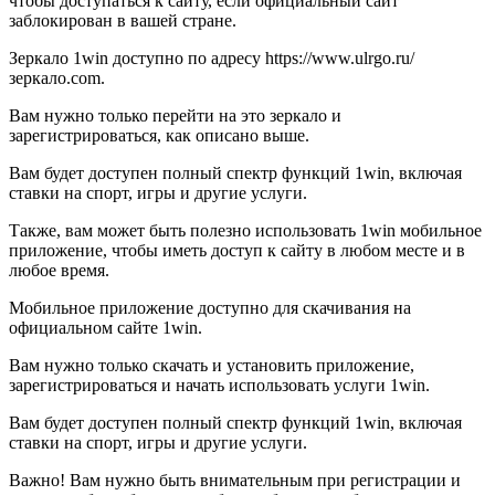
чтобы доступаться к сайту, если официальный сайт
заблокирован в вашей стране.
Зеркало 1win доступно по адресу https://www.ulrgo.ru/
зеркало.com.
Вам нужно только перейти на это зеркало и
зарегистрироваться, как описано выше.
Вам будет доступен полный спектр функций 1win, включая
ставки на спорт, игры и другие услуги.
Также, вам может быть полезно использовать 1win мобильное
приложение, чтобы иметь доступ к сайту в любом месте и в
любое время.
Мобильное приложение доступно для скачивания на
официальном сайте 1win.
Вам нужно только скачать и установить приложение,
зарегистрироваться и начать использовать услуги 1win.
Вам будет доступен полный спектр функций 1win, включая
ставки на спорт, игры и другие услуги.
Важно! Вам нужно быть внимательным при регистрации и