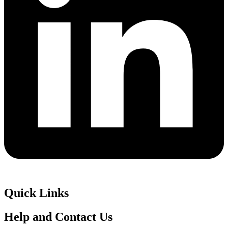
Quick Links
Help and Contact Us