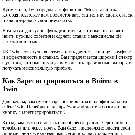
Кроме того, 1win предлагает функцию “Моя статистика”,
которая позволяет вам просматривать статистику своих ставок
и анализировать свои результаты.
Вам также доступны функции поиска, которые позволяют
найти нужные события и сделать ставки с максимальной
эффективностью.
БК 1win – это лучшая возможность для тех, кто ищет комфорт
и эффективность в ставках. Вам предлагается широкий спектр
функций, которые помогут вам сделать правильные выборы и
получать максимальную прибыль.
Как Зарегистрироваться и Войти в
1win
Для начала, вам нужно зарегистрироваться на официальном
сайте 1win. Перейдите на https://www.ulrgo.ru/ и нажмите на
кнопку “Зарегистрироваться”.
Затем, вам нужно выбрать способ регистрации: через номер
телефона или через почту. Вам будет предложено ввести свои
личные данные, включая имя, фамилию, дату рождения и