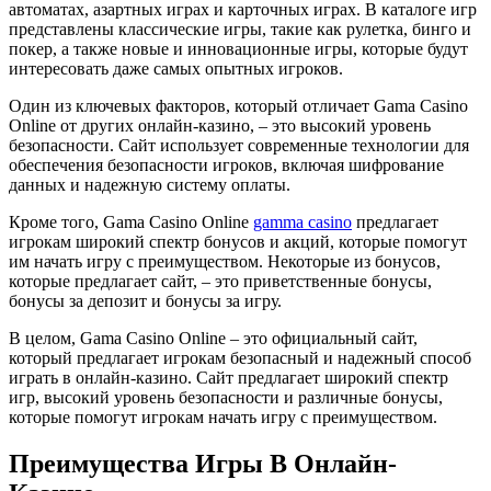
автоматах, азартных играх и карточных играх. В каталоге игр
представлены классические игры, такие как рулетка, бинго и
покер, а также новые и инновационные игры, которые будут
интересовать даже самых опытных игроков.
Один из ключевых факторов, который отличает Gama Casino
Online от других онлайн-казино, – это высокий уровень
безопасности. Сайт использует современные технологии для
обеспечения безопасности игроков, включая шифрование
данных и надежную систему оплаты.
Кроме того, Gama Casino Online
gamma casino
предлагает
игрокам широкий спектр бонусов и акций, которые помогут
им начать игру с преимуществом. Некоторые из бонусов,
которые предлагает сайт, – это приветственные бонусы,
бонусы за депозит и бонусы за игру.
В целом, Gama Casino Online – это официальный сайт,
который предлагает игрокам безопасный и надежный способ
играть в онлайн-казино. Сайт предлагает широкий спектр
игр, высокий уровень безопасности и различные бонусы,
которые помогут игрокам начать игру с преимуществом.
Преимущества Игры В Онлайн-