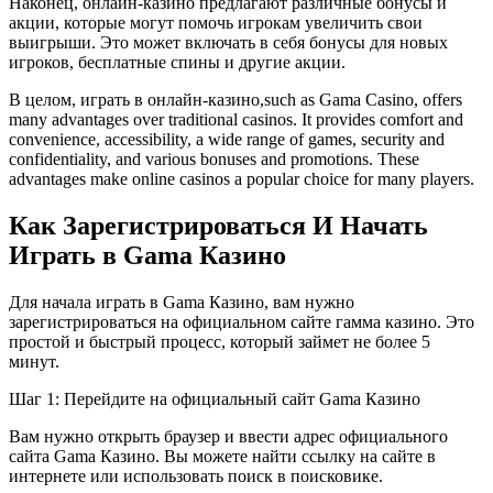
Наконец, онлайн-казино предлагают различные бонусы и
акции, которые могут помочь игрокам увеличить свои
выигрыши. Это может включать в себя бонусы для новых
игроков, бесплатные спины и другие акции.
В целом, играть в онлайн-казино,such as Gama Casino, offers
many advantages over traditional casinos. It provides comfort and
convenience, accessibility, a wide range of games, security and
confidentiality, and various bonuses and promotions. These
advantages make online casinos a popular choice for many players.
Как Зарегистрироваться И Начать
Играть в Gama Казино
Для начала играть в Gama Казино, вам нужно
зарегистрироваться на официальном сайте гамма казино. Это
простой и быстрый процесс, который займет не более 5
минут.
Шаг 1: Перейдите на официальный сайт Gama Казино
Вам нужно открыть браузер и ввести адрес официального
сайта Gama Казино. Вы можете найти ссылку на сайте в
интернете или использовать поиск в поисковике.