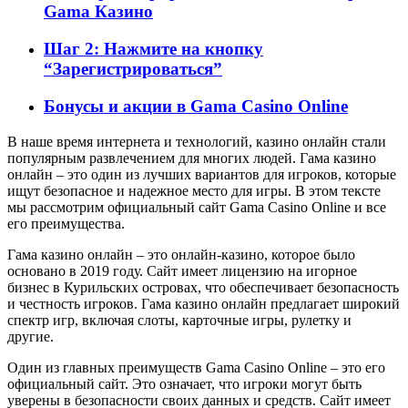
Gama Казино
Шаг 2: Нажмите на кнопку
“Зарегистрироваться”
Бонусы и акции в Gama Casino Online
В наше время интернета и технологий, казино онлайн стали
популярным развлечением для многих людей. Гама казино
онлайн – это один из лучших вариантов для игроков, которые
ищут безопасное и надежное место для игры. В этом тексте
мы рассмотрим официальный сайт Gama Casino Online и все
его преимущества.
Гама казино онлайн – это онлайн-казино, которое было
основано в 2019 году. Сайт имеет лицензию на игорное
бизнес в Курильских островах, что обеспечивает безопасность
и честность игроков. Гама казино онлайн предлагает широкий
спектр игр, включая слоты, карточные игры, рулетку и
другие.
Один из главных преимуществ Gama Casino Online – это его
официальный сайт. Это означает, что игроки могут быть
уверены в безопасности своих данных и средств. Сайт имеет