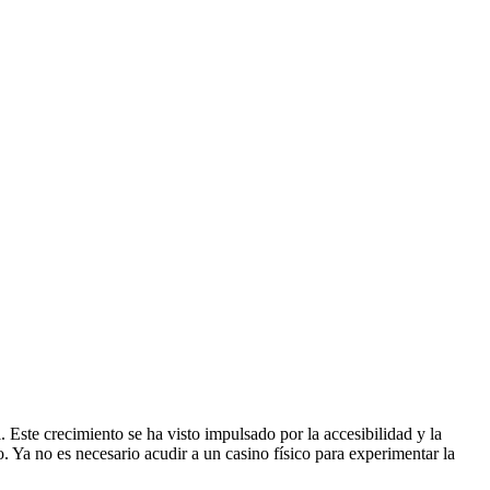
. Este crecimiento se ha visto impulsado por la accesibilidad y la
. Ya no es necesario acudir a un casino físico para experimentar la