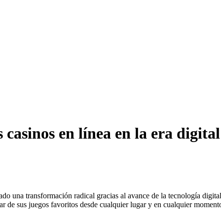
 casinos en línea en la era digital
ado una transformación radical gracias al avance de la tecnología digital
ar de sus juegos favoritos desde cualquier lugar y en cualquier momento