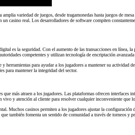
a amplia variedad de juegos, desde tragamonedas hasta juegos de mesa cl
n un casino real. Los desarrolladores de software compiten constantem
igital es la seguridad. Con el aumento de las transacciones en línea, la
autoridades competentes y utilizan tecnología de encriptación avanzada 
 y herramientas para ayudar a los jugadores a mantener su actividad de 
es para mantener la integridad del sector.
s que más atraen a los jugadores. Las plataformas ofrecen interfaces intui
vivo y atención al cliente para resolver cualquier inconveniente que l
tal. Muchos casinos permiten a los jugadores ajustar la configuración 
sino que también fomenta un sentido de comunidad a través de torneos y 