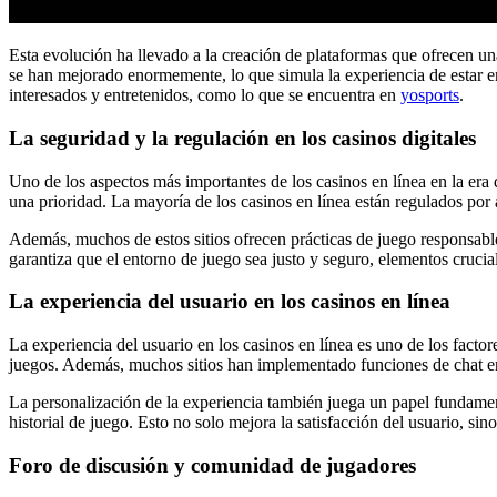
Esta evolución ha llevado a la creación de plataformas que ofrecen un
se han mejorado enormemente, lo que simula la experiencia de estar e
interesados y entretenidos, como lo que se encuentra en
yosports
.
La seguridad y la regulación en los casinos digitales
Uno de los aspectos más importantes de los casinos en línea en la era d
una prioridad. La mayoría de los casinos en línea están regulados por 
Además, muchos de estos sitios ofrecen prácticas de juego responsable
garantiza que el entorno de juego sea justo y seguro, elementos crucial
La experiencia del usuario en los casinos en línea
La experiencia del usuario en los casinos en línea es uno de los factore
juegos. Además, muchos sitios han implementado funciones de chat en 
La personalización de la experiencia también juega un papel fundamen
historial de juego. Esto no solo mejora la satisfacción del usuario, 
Foro de discusión y comunidad de jugadores