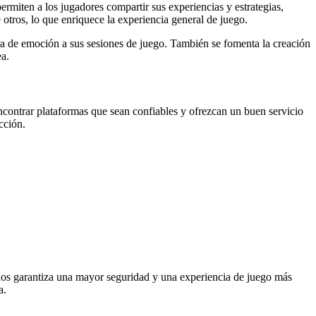
ermiten a los jugadores compartir sus experiencias y estrategias,
otros, lo que enriquece la experiencia general de juego.
tra de emoción a sus sesiones de juego. También se fomenta la creación
ea.
encontrar plataformas que sean confiables y ofrezcan un buen servicio
cción.
zados garantiza una mayor seguridad y una experiencia de juego más
a.