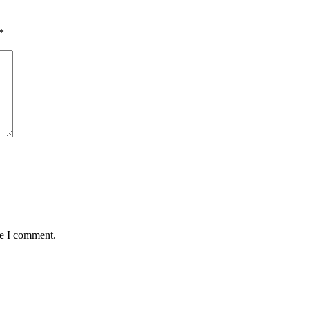
*
me I comment.