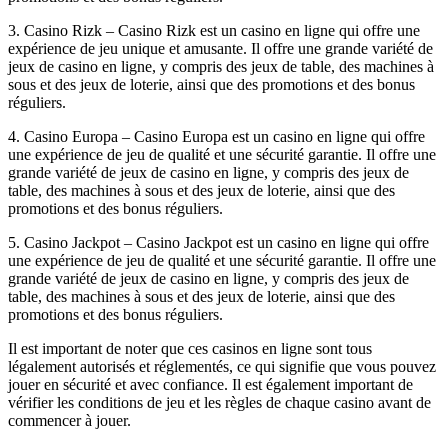
3. Casino Rizk – Casino Rizk est un casino en ligne qui offre une
expérience de jeu unique et amusante. Il offre une grande variété de
jeux de casino en ligne, y compris des jeux de table, des machines à
sous et des jeux de loterie, ainsi que des promotions et des bonus
réguliers.
4. Casino Europa – Casino Europa est un casino en ligne qui offre
une expérience de jeu de qualité et une sécurité garantie. Il offre une
grande variété de jeux de casino en ligne, y compris des jeux de
table, des machines à sous et des jeux de loterie, ainsi que des
promotions et des bonus réguliers.
5. Casino Jackpot – Casino Jackpot est un casino en ligne qui offre
une expérience de jeu de qualité et une sécurité garantie. Il offre une
grande variété de jeux de casino en ligne, y compris des jeux de
table, des machines à sous et des jeux de loterie, ainsi que des
promotions et des bonus réguliers.
Il est important de noter que ces casinos en ligne sont tous
légalement autorisés et réglementés, ce qui signifie que vous pouvez
jouer en sécurité et avec confiance. Il est également important de
vérifier les conditions de jeu et les règles de chaque casino avant de
commencer à jouer.