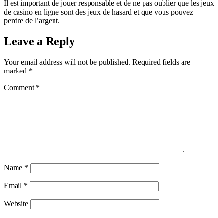
Il est important de jouer responsable et de ne pas oublier que les jeux
de casino en ligne sont des jeux de hasard et que vous pouvez
perdre de l’argent.
Leave a Reply
Your email address will not be published.
Required fields are
marked
*
Comment
*
Name
*
Email
*
Website