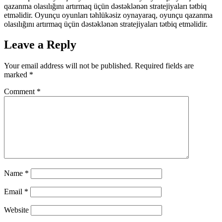
qazanma olasılığını artırmaq üçün dəstəklənən stratejiyaları tətbiq
etməlidir. Oyunçu oyunları təhlükəsiz oynayaraq, oyunçu qazanma
olasılığını artırmaq üçün dəstəklənən stratejiyaları tətbiq etməlidir.
Leave a Reply
Your email address will not be published.
Required fields are
marked
*
Comment
*
Name
*
Email
*
Website