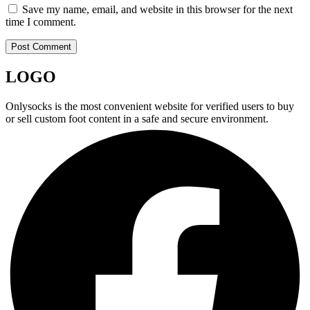
Save my name, email, and website in this browser for the next
time I comment.
LOGO
Onlysocks is the most convenient website for verified users to buy
or sell custom foot content in a safe and secure environment.