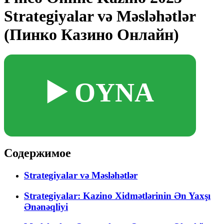
Strategiyalar və Məsləhətlər
(Пинко Казино Онлайн)
▶️ OYNA
Содержимое
Strategiyalar və Məsləhətlər
Strategiyalar: Kazino Xidmətlərinin Ən Yaxşı
Ənənəqliyi