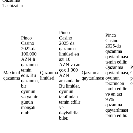
Qazanma
Təchizatlar
Pinco
Pinco
Pinco
Casino
Casino
Casino
2025-da
2025-da
2025-da
qazanma
qazanma
100.000
limitləri ən
qaytarılması
AZN-lı
azı 10
təmin edilir.
qazanma
AZN və ən
Qazanma
P
təmin
çox 1.000
Maximal
Qazanma
Qazanma
qaytarılması,
C
edir. Bu
AZN
qazanma
limitləri
qaytarılması
oyunun
p
qazanma,
arasındadır.
tərəfindən
c
bir
Bu limitlər,
təmin edilir
oyunun
oyunun
və ən azı
və ya bir
tərəfindən
95%
günün
təmin edilir
qazanma
mənşəli
və
qaytarılması
olub.
dəyişdirilə
təmin edilir.
bilər.