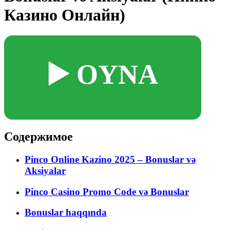
Казино Онлайн)
▶️ OYNA
Содержимое
Pinco Online Kazino 2025 – Bonuslar və
Aksiyalar
Pinco Casino Promo Code və Bonuslar
Bonuslar haqqında