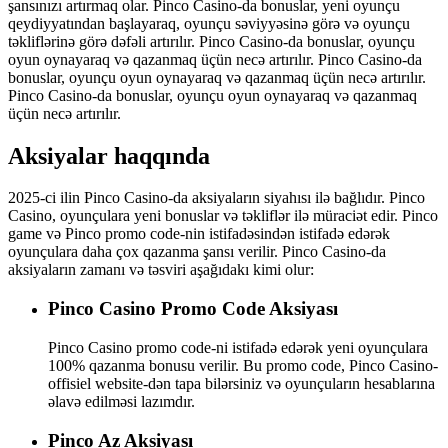
şansınızı artırmaq olar. Pinco Casino-da bonuslar, yeni oyunçu
qeydiyyatından başlayaraq, oyunçu səviyyəsinə görə və oyunçu
təkliflərinə görə dəfəli artırılır. Pinco Casino-da bonuslar, oyunçu
oyun oynayaraq və qazanmaq üçün necə artırılır. Pinco Casino-da
bonuslar, oyunçu oyun oynayaraq və qazanmaq üçün necə artırılır.
Pinco Casino-da bonuslar, oyunçu oyun oynayaraq və qazanmaq
üçün necə artırılır.
Aksiyalar haqqında
2025-ci ilin Pinco Casino-da aksiyaların siyahısı ilə bağlıdır. Pinco
Casino, oyunçulara yeni bonuslar və təkliflər ilə müraciət edir. Pinco
game və Pinco promo code-nin istifadəsindən istifadə edərək
oyunçulara daha çox qazanma şansı verilir. Pinco Casino-da
aksiyaların zamanı və təsviri aşağıdakı kimi olur:
Pinco Casino Promo Code Aksiyası
Pinco Casino promo code-ni istifadə edərək yeni oyunçulara
100% qazanma bonusu verilir. Bu promo code, Pinco Casino-
offisiel website-dən tapa bilərsiniz və oyunçuların hesablarına
əlavə edilməsi lazımdır.
Pinco Az Aksiyası