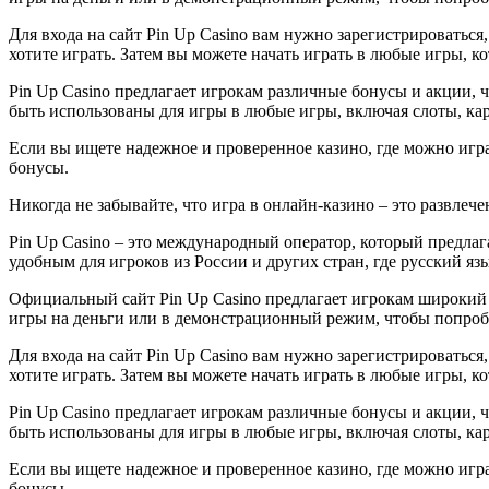
Для входа на сайт Pin Up Casino вам нужно зарегистрироватьс
хотите играть. Затем вы можете начать играть в любые игры, к
Pin Up Casino предлагает игрокам различные бонусы и акции, ч
быть использованы для игры в любые игры, включая слоты, кар
Если вы ищете надежное и проверенное казино, где можно игра
бонусы.
Никогда не забывайте, что игра в онлайн-казино – это развлече
Pin Up Casino – это международный оператор, который предлага
удобным для игроков из России и других стран, где русский я
Официальный сайт Pin Up Casino предлагает игрокам широкий вы
игры на деньги или в демонстрационный режим, чтобы попробо
Для входа на сайт Pin Up Casino вам нужно зарегистрироватьс
хотите играть. Затем вы можете начать играть в любые игры, к
Pin Up Casino предлагает игрокам различные бонусы и акции, ч
быть использованы для игры в любые игры, включая слоты, кар
Если вы ищете надежное и проверенное казино, где можно игра
бонусы.