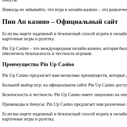
Никогда не забывайте, что игра в онлайн-казино – это развлече
Пин Ап казино – Официальный сайт
Если вы ищете надежный и безопасный способ играть в онлайн-
карточные игры и рулетку.
Pin Up Casino – это международная онлайн-казино, которая бы
обеспечить безопасность и честность игроков.
Преимущества Pin Up Casino
Pin Up Casino предлагает вам несколько преимуществ, которые
Большой выбор игр: на официальном сайте Pin Up Casino доступ
Безопасность и честность: Pin Up Casino имеет лицензию на о
Промокоды и бонусы: Pin Up Casino предлагает вам различные
Если вы ищете надежный и безопасный способ играть в онлайн-
карточные игры и рулетку.