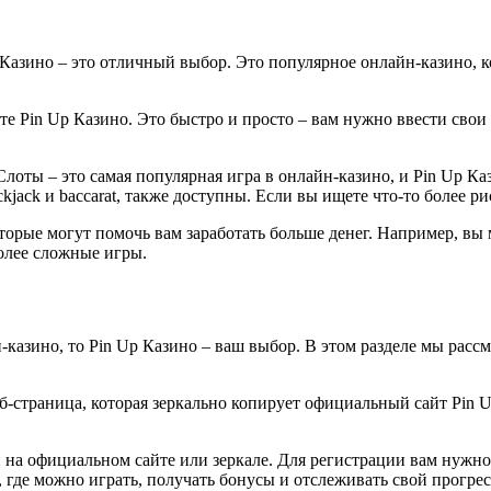
 Казино – это отличный выбор. Это популярное онлайн-казино, 
те Pin Up Казино. Это быстро и просто – вам нужно ввести свои
Слоты – это самая популярная игра в онлайн-казино, и Pin Up К
kjack и baccarat, также доступны. Если вы ищете что-то более ри
торые могут помочь вам заработать больше денег. Например, вы 
более сложные игры.
казино, то Pin Up Казино – ваш выбор. В этом разделе мы рассм
еб-страница, которая зеркально копирует официальный сайт Pin Up
и на официальном сайте или зеркале. Для регистрации вам нужно
 где можно играть, получать бонусы и отслеживать свой прогрес