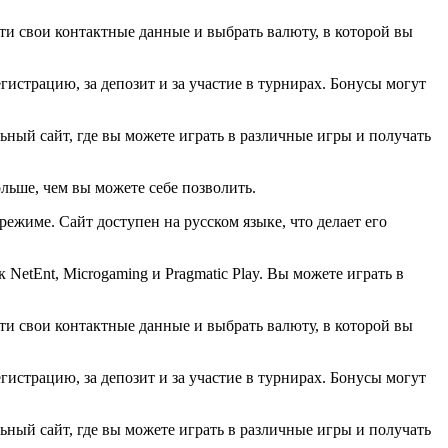
сти свои контактные данные и выбрать валюту, в которой вы
гистрацию, за депозит и за участие в турнирах. Бонусы могут
ьный сайт, где вы можете играть в различные игры и получать
ольше, чем вы можете себе позволить.
ежиме. Сайт доступен на русском языке, что делает его
NetEnt, Microgaming и Pragmatic Play. Вы можете играть в
сти свои контактные данные и выбрать валюту, в которой вы
гистрацию, за депозит и за участие в турнирах. Бонусы могут
ьный сайт, где вы можете играть в различные игры и получать