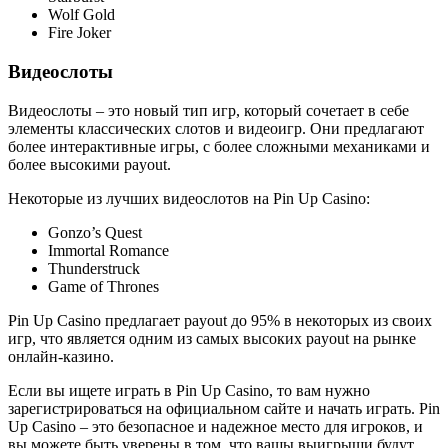
Wolf Gold
Fire Joker
Видеослоты
Видеослоты – это новый тип игр, который сочетает в себе
элементы классических слотов и видеоигр. Они предлагают
более интерактивные игры, с более сложными механиками и
более высокими payout.
Некоторые из лучших видеослотов на Pin Up Casino:
Gonzo’s Quest
Immortal Romance
Thunderstruck
Game of Thrones
Pin Up Casino предлагает payout до 95% в некоторых из своих
игр, что является одним из самых высоких payout на рынке
онлайн-казино.
Если вы ищете играть в Pin Up Casino, то вам нужно
зарегистрироваться на официальном сайте и начать играть. Pin
Up Casino – это безопасное и надежное место для игроков, и
вы можете быть уверены в том, что вашы выигрыши будут