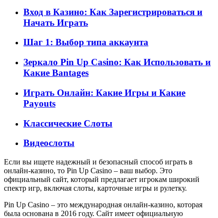
Вход в Казино: Как Зарегистрироваться и
Начать Играть
Шаг 1: Выбор типа аккаунта
Зеркало Pin Up Casino: Как Использовать и
Какие Вantages
Играть Онлайн: Какие Игры и Какие
Payouts
Классические Слоты
Видеослоты
Если вы ищете надежный и безопасный способ играть в
онлайн-казино, то Pin Up Casino – ваш выбор. Это
официальный сайт, который предлагает игрокам широкий
спектр игр, включая слоты, карточные игры и рулетку.
Pin Up Casino – это международная онлайн-казино, которая
была основана в 2016 году. Сайт имеет официальную