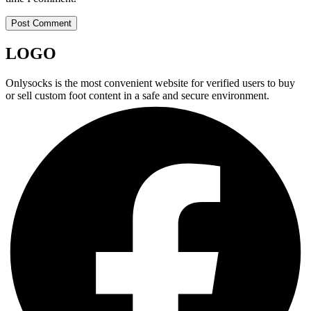
LOGO
Onlysocks is the most convenient website for verified users to buy
or sell custom foot content in a safe and secure environment.