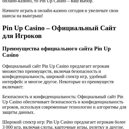
онлайн-казино, то Pin Up Casino – ваш выбор.
Начните играть в онлайн-казино сегодня и увеличьте свои
шансы на выигрыш!
Pin Up Casino – Официальный Сайт
для Игроков
Преимущества официального сайта Pin Up
Casino
Официальный сайт Pin Up Casino предлагает игрокам
множество преимуществ, включая безопасность и
конфиденциальность, широкий спектр игр, удобный
интерфейс и многое другое. Некоторые из преимуществ
включают:
Безопасность и конфиденциальность: Официальный сайт Pin
Up Casino обеспечивает безопасность и конфиденциальность
игроков, используя современные технологии и алгоритмы для
защиты данных.
Широкий спектр игр: Pin Up Casino предлагает игрокам более
3 000 игр, включая слоты, карточные игры, рулетку и другие.