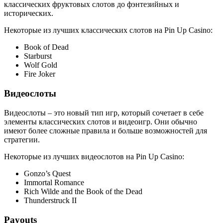
классических фруктовых слотов до фэнтезийных и
исторических.
Некоторые из лучших классических слотов на Pin Up Casino:
Book of Dead
Starburst
Wolf Gold
Fire Joker
Видеослоты
Видеослоты – это новый тип игр, который сочетает в себе
элементы классических слотов и видеоигр. Они обычно
имеют более сложные правила и больше возможностей для
стратегии.
Некоторые из лучших видеослотов на Pin Up Casino:
Gonzo’s Quest
Immortal Romance
Rich Wilde and the Book of the Dead
Thunderstruck II
Payouts