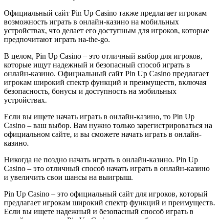
Официальный сайт Pin Up Casino также предлагает игрокам
возможность играть в онлайн-казино на мобильных
устройствах, что делает его доступным для игроков, которые
предпочитают играть на-the-go.
В целом, Pin Up Casino – это отличный выбор для игроков,
которые ищут надежный и безопасный способ играть в
онлайн-казино. Официальный сайт Pin Up Casino предлагает
игрокам широкий спектр функций и преимуществ, включая
безопасность, бонусы и доступность на мобильных
устройствах.
Если вы ищете начать играть в онлайн-казино, то Pin Up
Casino – ваш выбор. Вам нужно только зарегистрироваться на
официальном сайте, и вы сможете начать играть в онлайн-
казино.
Никогда не поздно начать играть в онлайн-казино. Pin Up
Casino – это отличный способ начать играть в онлайн-казино
и увеличить свои шансы на выигрыш.
Pin Up Casino – это официальный сайт для игроков, который
предлагает игрокам широкий спектр функций и преимуществ.
Если вы ищете надежный и безопасный способ играть в