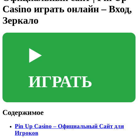
Casino играть онлайн – Вход,
Зеркало
▶️
ИГРАТЬ
Содержимое
Pin Up Casino – Официальный Сайт для
Игроков