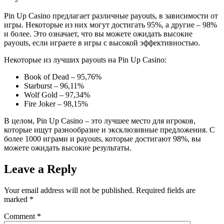
Pin Up Casino предлагает различные payouts, в зависимости от
игры. Некоторые из них могут достигать 95%, а другие – 98%
и более. Это означает, что вы можете ожидать высокие
payouts, если играете в игры с высокой эффективностью.
Некоторые из лучших payouts на Pin Up Casino:
Book of Dead – 95,76%
Starburst – 96,11%
Wolf Gold – 97,34%
Fire Joker – 98,15%
В целом, Pin Up Casino – это лучшее место для игроков,
которые ищут разнообразие и эксклюзивные предложения. С
более 1000 играми и payouts, которые достигают 98%, вы
можете ожидать высокие результаты.
Leave a Reply
Your email address will not be published.
Required fields are
marked
*
Comment
*