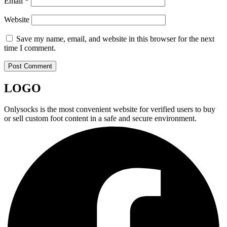
Email
*
Website
Save my name, email, and website in this browser for the next
time I comment.
LOGO
Onlysocks is the most convenient website for verified users to buy
or sell custom foot content in a safe and secure environment.