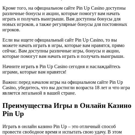
Кроме того, на официальном сайте Pin Up Casino доступны
различные бонусы и акции, которые помогут вам начать
играть и получать выигрыши. Вам доступны бонусы для
новых игроков, а также регулярные бонусы для постоянных
игроков.
Если вы ищете официальный сайт Pin Up Casino, то вы
можете начать играть в игры, которые вам нравятся, прямо
сейчас. Вам доступны различные игры, бонусы и акции,
которые помогут вам начать играть и получать выигрыши.
Начните играть в Pin Up Casino сегодня и наслаждайтесь
играми, которые вам нравятся!
Важно: перед началом игры на официальном сайте Pin Up
Casino, убедитесь, что вы достигли возраста 18 лет и что игра
является легальной в вашей стране.
Преимущества Игры в Онлайн Казино
Pin Up
Играть в онлайн казино Pin Up – это отличный способ
провести свободное время и испытать свою удачу. В этом