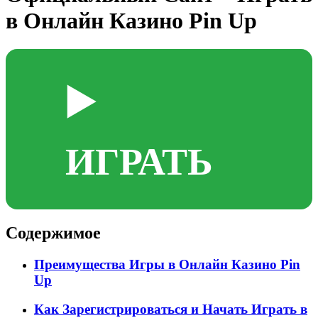
в Онлайн Казино Pin Up
▶️
ИГРАТЬ
Содержимое
Преимущества Игры в Онлайн Казино Pin
Up
Как Зарегистрироваться и Начать Играть в