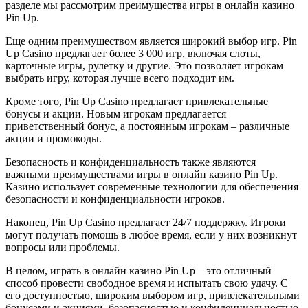
разделе мы рассмотрим преимущества игры в онлайн казино
Pin Up.
Еще одним преимуществом является широкий выбор игр. Pin
Up Casino предлагает более 3 000 игр, включая слоты,
карточные игры, рулетку и другие. Это позволяет игрокам
выбрать игру, которая лучше всего подходит им.
Кроме того, Pin Up Casino предлагает привлекательные
бонусы и акции. Новым игрокам предлагается
приветственный бонус, а постоянным игрокам – различные
акции и промокоды.
Безопасность и конфиденциальность также являются
важными преимуществами игры в онлайн казино Pin Up.
Казино использует современные технологии для обеспечения
безопасности и конфиденциальности игроков.
Наконец, Pin Up Casino предлагает 24/7 поддержку. Игроки
могут получать помощь в любое время, если у них возникнут
вопросы или проблемы.
В целом, играть в онлайн казино Pin Up – это отличный
способ провести свободное время и испытать свою удачу. С
его доступностью, широким выбором игр, привлекательными
бонусами и акциями, безопасностью и конфиденциальностью,