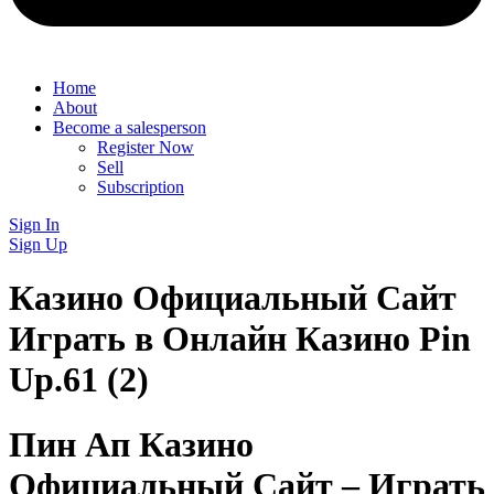
Home
About
Become a salesperson
Register Now
Sell
Subscription
Sign In
Sign Up
Казино Официальный Сайт
Играть в Онлайн Казино Pin
Up.61 (2)
Пин Ап Казино
Официальный Сайт – Играть