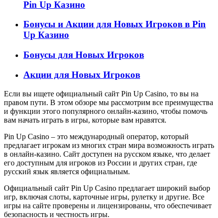
Pin Up Казино
Бонусы и Акции для Новых Игроков в Pin
Up Казино
Бонусы для Новых Игроков
Акции для Новых Игроков
Если вы ищете официальный сайт Pin Up Casino, то вы на
правом пути. В этом обзоре мы рассмотрим все преимущества
и функции этого популярного онлайн-казино, чтобы помочь
вам начать играть в игры, которые вам нравятся.
Pin Up Casino – это международный оператор, который
предлагает игрокам из многих стран мира возможность играть
в онлайн-казино. Сайт доступен на русском языке, что делает
его доступным для игроков из России и других стран, где
русский язык является официальным.
Официальный сайт Pin Up Casino предлагает широкий выбор
игр, включая слоты, карточные игры, рулетку и другие. Все
игры на сайте проверены и лицензированы, что обеспечивает
безопасность и честность игры.