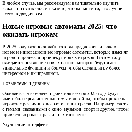
В любом случае, мы рекомендуем вам тщательно изучить
каждый из этих онлайн-казино, чтобы найти то, что лучше
всего подходит вам.
Новые игровые автоматы 2025: что
ожидать игрокам
В 2025 году казино онлайн готовы предложить игрокам
новые и инновационные игровые автоматы, которые изменят
игровой процесс и привлекут новых игроков. В этом году
ожидается появление новых слотов, которые будут иметь
уникальные функции и бонусы, чтобы сделать игру более
интересной и выигрышной.
Новые темы и дизайны
Ожидается, что новые игровые автоматы 2025 года будут
иметь более реалистичные темы и дизайны, чтобы привлечь
игроков с различных возрастов и интересов. Например, слоты
с темами, связанными с кино, музыкой, спорт и другие, чтобы
привлечь игроков с различных интересов.
Улучшение интерфейса