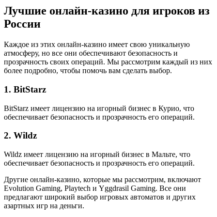
Лучшие онлайн-казино для игроков из
России
Каждое из этих онлайн-казино имеет свою уникальную
атмосферу, но все они обеспечивают безопасность и
прозрачность своих операций. Мы рассмотрим каждый из них
более подробно, чтобы помочь вам сделать выбор.
1.
BitStarz
BitStarz имеет лицензию на игорный бизнес в Курио, что
обеспечивает безопасность и прозрачность его операций.
2.
Wildz
Wildz имеет лицензию на игорный бизнес в Мальте, что
обеспечивает безопасность и прозрачность его операций.
Другие онлайн-казино, которые мы рассмотрим, включают
Evolution Gaming, Playtech и Yggdrasil Gaming. Все они
предлагают широкий выбор игровых автоматов и других
азартных игр на деньги.