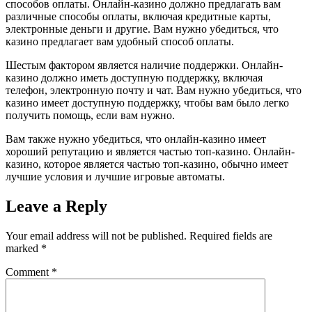
способов оплаты. Онлайн-казино должно предлагать вам
различные способы оплаты, включая кредитные карты,
электронные деньги и другие. Вам нужно убедиться, что
казино предлагает вам удобный способ оплаты.
Шестым фактором является наличие поддержки. Онлайн-
казино должно иметь доступную поддержку, включая
телефон, электронную почту и чат. Вам нужно убедиться, что
казино имеет доступную поддержку, чтобы вам было легко
получить помощь, если вам нужно.
Вам также нужно убедиться, что онлайн-казино имеет
хороший репутацию и является частью топ-казино. Онлайн-
казино, которое является частью топ-казино, обычно имеет
лучшие условия и лучшие игровые автоматы.
Leave a Reply
Your email address will not be published.
Required fields are
marked
*
Comment
*