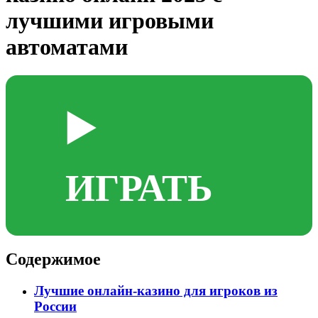
лучшими игровыми
автоматами
▶️
ИГРАТЬ
Содержимое
Лучшие онлайн-казино для игроков из
России