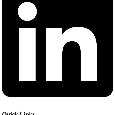
Quick Links