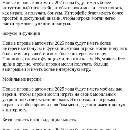
Новые игровые автоматы 2025 года будут иметь более
интуитивный интерфейс, чтобы игроки могли легко понять,
как играть и получать бонусы. Интерфейс будет иметь более
простой и доступный дизайн, чтобы игроки могли легко
найти нужные функции и бонусы.
Бонусы и функции
Новые игровые автоматы 2025 года будут иметь более
интересные бонусы и функции, чтобы игроки могли получать
больше выигрышей и иметь более интересную игру.
Например, слоты с функциями, такими как wilds, scatters, free
spins и другие, чтобы игроки могли получать больше
выигрышей и иметь более интересную игру.
Мобильные версии
Новые игровые автоматы 2025 года будут иметь мобильные
версии, чтобы игроки могли играть на своих мобильных
устройствах, где бы они не были. Это позволит игрокам
играть в любое время и в любом месте, где они имеют доступ
к интернету.
Безопасность и конфиденциальность
Новые игровые автоматы 2025 года будут иметь лучшую