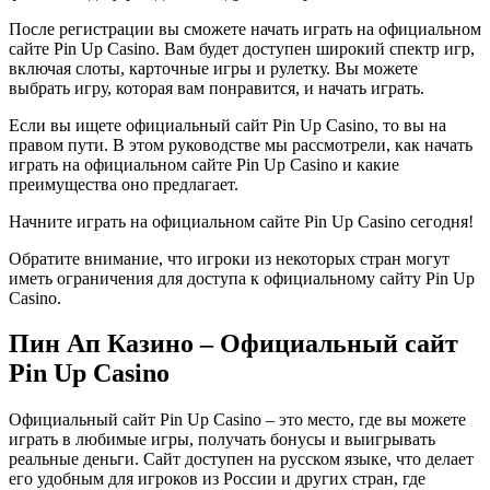
После регистрации вы сможете начать играть на официальном
сайте Pin Up Casino. Вам будет доступен широкий спектр игр,
включая слоты, карточные игры и рулетку. Вы можете
выбрать игру, которая вам понравится, и начать играть.
Если вы ищете официальный сайт Pin Up Casino, то вы на
правом пути. В этом руководстве мы рассмотрели, как начать
играть на официальном сайте Pin Up Casino и какие
преимущества оно предлагает.
Начните играть на официальном сайте Pin Up Casino сегодня!
Обратите внимание, что игроки из некоторых стран могут
иметь ограничения для доступа к официальному сайту Pin Up
Casino.
Пин Ап Казино – Официальный сайт
Pin Up Casino
Официальный сайт Pin Up Casino – это место, где вы можете
играть в любимые игры, получать бонусы и выигрывать
реальные деньги. Сайт доступен на русском языке, что делает
его удобным для игроков из России и других стран, где