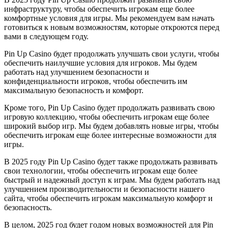
инфраструктуру, чтобы обеспечить игрокам еще более
комфортные условия для игры. Мы рекомендуем вам начать
готовиться к новым возможностям, которые откроются перед
вами в следующем году.
Pin Up Casino будет продолжать улучшать свои услуги, чтобы
обеспечить наилучшие условия для игроков. Мы будем
работать над улучшением безопасности и
конфиденциальности игроков, чтобы обеспечить им
максимальную безопасность и комфорт.
Кроме того, Pin Up Casino будет продолжать развивать свою
игровую коллекцию, чтобы обеспечить игрокам еще более
широкий выбор игр. Мы будем добавлять новые игры, чтобы
обеспечить игрокам еще более интересные возможности для
игры.
В 2025 году Pin Up Casino будет также продолжать развивать
свои технологии, чтобы обеспечить игрокам еще более
быстрый и надежный доступ к играм. Мы будем работать над
улучшением производительности и безопасности нашего
сайта, чтобы обеспечить игрокам максимальную комфорт и
безопасность.
В целом, 2025 год будет годом новых возможностей для Pin