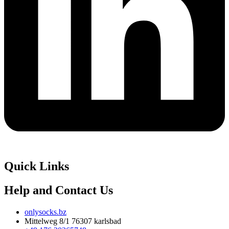
Quick Links
Help and Contact Us
onlysocks.bz
Mittelweg 8/1 76307 karlsbad