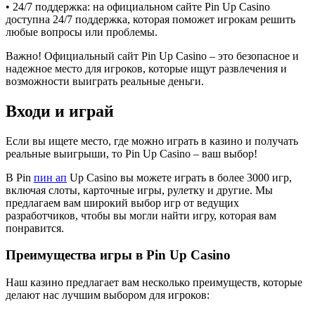
• 24/7 поддержка: на официальном сайте Pin Up Casino
доступна 24/7 поддержка, которая поможет игрокам решить
любые вопросы или проблемы.
Важно! Официальный сайт Pin Up Casino – это безопасное и
надежное место для игроков, которые ищут развлечения и
возможности выиграть реальные деньги.
Входи и играй
Если вы ищете место, где можно играть в казино и получать
реальные выигрыши, то Pin Up Casino – ваш выбор!
В Pin
пин ап
Up Casino вы можете играть в более 3000 игр,
включая слоты, карточные игры, рулетку и другие. Мы
предлагаем вам широкий выбор игр от ведущих
разработчиков, чтобы вы могли найти игру, которая вам
понравится.
Преимущества игры в Pin Up Casino
Наш казино предлагает вам несколько преимуществ, которые
делают нас лучшим выбором для игроков: