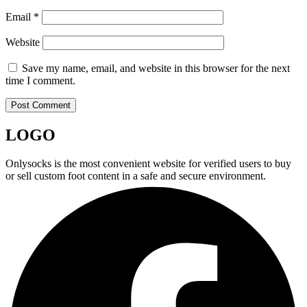
Email
*
Website
Save my name, email, and website in this browser for the next
time I comment.
LOGO
Onlysocks is the most convenient website for verified users to buy
or sell custom foot content in a safe and secure environment.