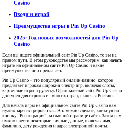
Casino
Входи и играй
Преимущества игры в Pin Up Casino
2025: Год новых возможностей для Pin Up
Casino
Если вы ищете официальный сайт Pin Up Casino, то вы на
правом пути. В этом руководстве мы рассмотрим, как начать
играть на официальном сайте Pin Up Casino и какие
преимущества оно предлагает.
Pin Up Casino – это популярный онлайн-казино, которое
предлагает игрокам широкий спектр игр, включая слоты,
карточные игры и рулетку. Официальный сайт Pin Up Casino
доступен для игроков из многих стран, включая Россию.
Для начала игры на официальном сайте Pin Up Casino вам
нужно зарегистрироваться. Это можно сделать, кликнув на
кнопку “Регистрация” на главной странице сайта. Затем вам
нужно ввести некоторые личные данные, включая имя,
фамилию, дату рождения и адрес электронной почты.