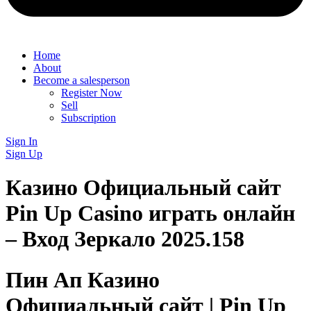
Home
About
Become a salesperson
Register Now
Sell
Subscription
Sign In
Sign Up
Казино Официальный сайт
Pin Up Casino играть онлайн
– Вход Зеркало 2025.158
Пин Ап Казино
Официальный сайт | Pin Up