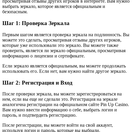
просматривая отзывы других игроков в интернете. Вам нужно
выбрать зеркало, которое является официальным и
безопасным.
Шаг 1: Проверка Зеркала
Первым шагом является проверка зеркала на подлинность. Вы
можете это сделать, просматривая отзывы других игроков,
которые уже использовали это зеркало. Вы можете также
проверить, является ли зеркало официальным, просматривая
информацию о лицензии и сертификате.
Если зеркало является официальным, вы можете продолжать
использовать его. Если нет, вам нужно найти другое зеркало.
Шаг 2: Регистрация и Вход
После проверки зеркала, вы можете зарегистрироваться на
нем, если вы еще не сделали это. Регистрация на зеркале
аналогична регистрации на официальном сайте Pin Up Casino.
Вам нужно ввести информацию о себе, выбрать логин и
пароль, и подтвердить регистрацию.
После регистрации, вы можете войти на свой аккаунт,
используя логин и пароль, которые вы выбрали.