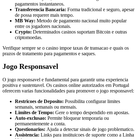
pagamentos instantaneos.
Transferencia Bancaria:
Forma tradicional e seguro, apesar
de possa requerer mais tempo.
MB Way:
Metodo de pagamento nacional muito popular
entre os jogadores nacionais.
Crypto:
Determinados casinos suportam Bitcoin e outras
criptomoedas.
Verifique sempre se o casino impoe taxas de transacao e quais os
prazos de tratamento para pagamentos e saques.
Jogo Responsavel
O jogo responsavel e fundamental para garantir uma experiencia
positiva e sustentavel. Os casinos online autorizados em Portugal
oferecem varias funcionalidades para promover o jogo responsavel:
Restricoes de Deposito:
Possibilita configurar limites
semanais, semanais ou mensais.
Limites de Tempo:
Gere o tempo despendido em apostas.
Auto-exclusao:
Permite bloquear temporaria ou
permanentemente a conta.
Questionarios:
Ajuda a detectar sinais de jogo problematico.
Assistencia:
Links para instituicoes de suporte como a Linha