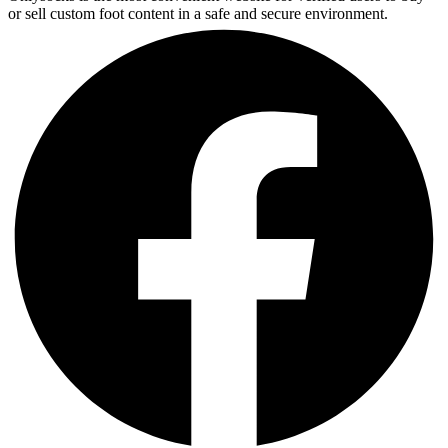
or sell custom foot content in a safe and secure environment.