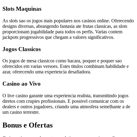
Slots Maquinas
As slots sao os jogos mais populares nos casinos online. Oferecendo
designs diversas, abrangendo fantasia ate frutas classicas, as slots
proporcionam jogabilidade para todos os perfis. Varias contem
jackpots progressivos que chegam a valores significativos.
Jogos Classicos
Os jogos de mesa classicos como bacara, poquer e poquer sao
oferecidos em varias versoes. Estes titulos combinam habilidade e
azar, oferecendo uma experiencia desafiadora.
Casino ao Vivo
O live casino garante uma experiencia realista, transmitindo jogos
diretos com crupies profissionais. E possivel comunicar com os
dealers e outros jogadores, criando uma atmosfera semelhante a de
um casino terrestre.
Bonus e Ofertas