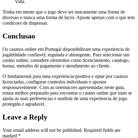
Vida.
Tenha em mente que o jogo deve ser unicamente uma forma de
diversao e nunca uma forma de lucro. Aposte apenas com o que tem
condicoes de dispensar.
Conclusao
Os casinos online em Portugal disponibilizam uma experiencia de
jogabilidade confiavel, regulada e abrangente. Para selecionar um
casino online, considere elementos como licenciamento, catalogo,
bonus, metodos de pagamento e atendimento ao cliente.
O fundamental para uma experiencia positiva e optar por casinos
licenciadas, configurar controlos individuais e apostar
responsavelmente. Com as orientacoes apresentadas neste guia,
estara melhor preparado para encontrar o casino online que mais se
ajusta as suas preferencias e usufruir de uma experiencia de jogo
protegida e agradavel.
Leave a Reply
Your email address will not be published.
Required fields are
marked
*