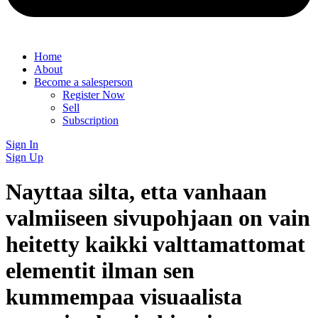
Home
About
Become a salesperson
Register Now
Sell
Subscription
Sign In
Sign Up
Nayttaa silta, etta vanhaan
valmiiseen sivupohjaan on vain
heitetty kaikki valttamattomat
elementit ilman sen
kummempaa visuaalista