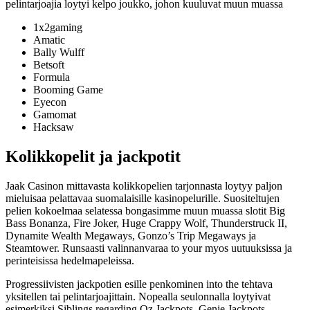
pelintarjoajia loytyi kelpo joukko, johon kuuluvat muun muassa
1x2gaming
Amatic
Bally Wulff
Betsoft
Formula
Booming Game
Eyecon
Gamomat
Hacksaw
Kolikkopelit ja jackpotit
Jaak Casinon mittavasta kolikkopelien tarjonnasta loytyy paljon
mieluisaa pelattavaa suomalaisille kasinopelurille. Suositeltujen
pelien kokoelmaa selatessa bongasimme muun muassa slotit Big
Bass Bonanza, Fire Joker, Huge Crappy Wolf, Thunderstruck II,
Dynamite Wealth Megaways, Gonzo’s Trip Megaways ja
Steamtower. Runsaasti valinnanvaraa to your myos uutuuksissa ja
perinteisissa hedelmapeleissa.
Progressiivisten jackpotien esille penkominen into the tehtava
yksitellen tai pelintarjoajittain. Nopealla seulonnalla loytyivat
esimerkiksi Siblings regarding Oz Jackpots, Genie Jackpots