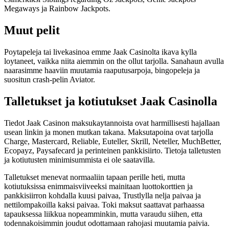
Megaways ja Rainbow Jackpots.
Muut pelit
Poytapeleja tai livekasinoa emme Jaak Casinolta ikava kylla
loytaneet, vaikka niita aiemmin on the ollut tarjolla. Sanahaun avulla
naarasimme haaviin muutamia raaputusarpoja, bingopeleja ja
suositun crash-pelin Aviator.
Talletukset ja kotiutukset Jaak Casinolla
Tiedot Jaak Casinon maksukaytannoista ovat harmillisesti hajallaan
usean linkin ja monen mutkan takana. Maksutapoina ovat tarjolla
Charge, Mastercard, Reliable, Euteller, Skrill, Neteller, MuchBetter,
Ecopayz, Paysafecard ja perinteinen pankkisiirto. Tietoja talletusten
ja kotiutusten minimisummista ei ole saatavilla.
Talletukset menevat normaaliin tapaan perille heti, mutta
kotiutuksissa enimmaisviiveeksi mainitaan luottokorttien ja
pankkisiirron kohdalla kuusi paivaa, Trustlylla nelja paivaa ja
nettilompakoilla kaksi paivaa. Toki maksut saattavat parhaassa
tapauksessa liikkua nopeamminkin, mutta varaudu siihen, etta
todennakoisimmin joudut odottamaan rahojasi muutamia paivia.