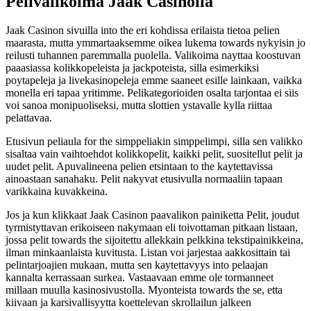
Pelivalikoima Jaak Casinolla
Jaak Casinon sivuilla into the eri kohdissa erilaista tietoa pelien
maarasta, mutta ymmartaaksemme oikea lukema towards nykyisin jo
reilusti tuhannen paremmalla puolella. Valikoima nayttaa koostuvan
paaasiassa kolikkopeleista ja jackpoteista, silla esimerkiksi
poytapeleja ja livekasinopeleja emme saaneet esille lainkaan, vaikka
monella eri tapaa yritimme. Pelikategorioiden osalta tarjontaa ei siis
voi sanoa monipuoliseksi, mutta slottien ystavalle kylla riittaa
pelattavaa.
Etusivun peliaula for the simppeliakin simppelimpi, silla sen valikko
sisaltaa vain vaihtoehdot kolikkopelit, kaikki pelit, suositellut pelit ja
uudet pelit. Apuvalineena pelien etsintaan to the kaytettavissa
ainoastaan sanahaku. Pelit nakyvat etusivulla normaaliin tapaan
varikkaina kuvakkeina.
Jos ja kun klikkaat Jaak Casinon paavalikon painiketta Pelit, joudut
tyrmistyttavan erikoiseen nakymaan eli toivottaman pitkaan listaan,
jossa pelit towards the sijoitettu allekkain pelkkina tekstipainikkeina,
ilman minkaanlaista kuvitusta. Listan voi jarjestaa aakkosittain tai
pelintarjoajien mukaan, mutta sen kaytettavyys into pelaajan
kannalta kerrassaan surkea. Vastaavaan emme ole tormanneet
millaan muulla kasinosivustolla. Myonteista towards the se, etta
kiivaan ja karsivallisyytta koettelevan skrollailun jalkeen