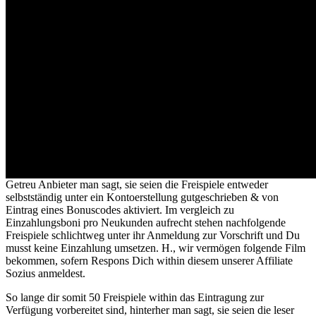
Getreu Anbieter man sagt, sie seien die Freispiele entweder
selbstständig unter ein Kontoerstellung gutgeschrieben & von
Eintrag eines Bonuscodes aktiviert. Im vergleich zu
Einzahlungsboni pro Neukunden aufrecht stehen nachfolgende
Freispiele schlichtweg unter ihr Anmeldung zur Vorschrift und Du
musst keine Einzahlung umsetzen. H., wir vermögen folgende Film
bekommen, sofern Respons Dich within diesem unserer Affiliate
Sozius anmeldest.
So lange dir somit 50 Freispiele within das Eintragung zur
Verfügung vorbereitet sind, hinterher man sagt, sie seien die leser