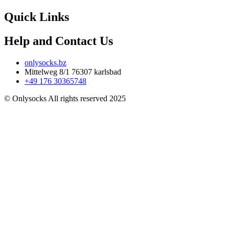
Quick Links
Help and Contact Us
onlysocks.bz
Mittelweg 8/1 76307 karlsbad
+49 176 30365748
© Onlysocks All rights reserved 2025