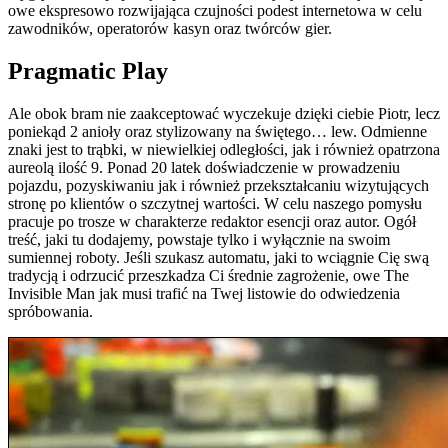
owe ekspresowo rozwijająca czujności podest internetowa w celu
zawodników, operatorów kasyn oraz twórców gier.
Pragmatic Play
Ale obok bram nie zaakceptować wyczekuje dzięki ciebie Piotr, lecz
poniekąd 2 anioły oraz stylizowany na świętego… lew. Odmienne
znaki jest to trąbki, w niewielkiej odległości, jak i również opatrzona
aureolą ilość 9. Ponad 20 latek doświadczenie w prowadzeniu
pojazdu, pozyskiwaniu jak i również przekształcaniu wizytujących
stronę po klientów o szczytnej wartości. W celu naszego pomysłu
pracuje po trosze w charakterze redaktor esencji oraz autor. Ogół
treść, jaki tu dodajemy, powstaje tylko i wyłącznie na swoim
sumiennej roboty. Jeśli szukasz automatu, jaki to wciągnie Cię swą
tradycją i odrzucić przeszkadza Ci średnie zagrożenie, owe The
Invisible Man jak musi trafić na Twej listowie do odwiedzenia
spróbowania.