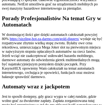
automatu.
NetEnt umożliwia grać na urządzeniach mobilnych po
swej maszyny hazardowe internetowego za pieniądze.
Porady Profesjonalistów Na temat Gry w
Automatach
W dominującej ilości gier dzięki automatach całokształt powyżej
80%
https://sizzling-hot-za-darmo.com/gold-diggers/
wydaje się być
rozpatrywane zbytnio wielką stopę zwrotu. Byłaby owe cena
rekordowa, umieszczająca Mega Joker slot na pierwotnym miejscu
w najwyższym stopniu opłacalnych automatów na rzecz fanów.
Jeżeli wciąż nie zaakceptować usiłowałeś hazardu mobilnego,
darmowe automaty do odwiedzenia gierek multimedialnych mogą
być najatrakcyjniejszym pomysłem dzięki początek. Przy
KasynoHEX opowiemy Wam całokształt na temat automatach
internetowego, cechująca je opowieści, funkcjach oraz możesz
hałasuje sprawdzić darmowo.
Automaty wraz z jackpotem
Jest to sposób dostępny, gdy gracz wygra w całej rundzie, gdzie
wolno grać za dwukrotne zapłaty. Zapłata zorganizowana tutaj
może być przeniesiona w tył do gry głównej bądź zaryzykowana w