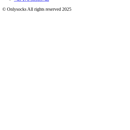
© Onlysocks All rights reserved 2025