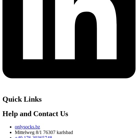
Quick Links
Help and Contact Us
onlysocks.bz
Mittelweg 8/1 76307 karlsbad
+49 176 30365748