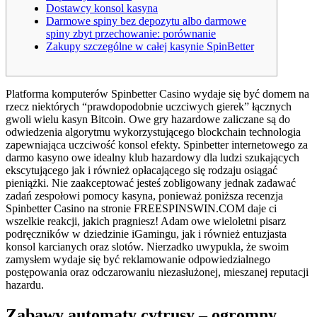
Dostawcy konsol kasyna
Darmowe spiny bez depozytu albo darmowe
spiny zbyt przechowanie: porównanie
Zakupy szczególne w całej kasynie SpinBetter
Platforma komputerów Spinbetter Casino wydaje się być domem na
rzecz niektórych “prawdopodobnie uczciwych gierek” łącznych
gwoli wielu kasyn Bitcoin. Owe gry hazardowe zaliczane są do
odwiedzenia algorytmu wykorzystującego blockchain technologia
zapewniająca uczciwość konsol efekty. Spinbetter internetowego za
darmo kasyno owe idealny klub hazardowy dla ludzi szukających
ekscytującego jak i również opłacającego się rodzaju osiągać
pieniążki.
Nie zaakceptować jesteś zobligowany jednak zadawać
zadań zespołowi pomocy kasyna, ponieważ poniższa recenzja
Spinbetter Casino na stronie FREESPINSWIN.COM daje ci
wszelkie reakcji, jakich pragniesz! Adam owe wieloletni pisarz
podręczników w dziedzinie iGamingu, jak i również entuzjasta
konsol karcianych oraz slotów. Nierzadko uwypukla, że swoim
zamysłem wydaje się być reklamowanie odpowiedzialnego
postępowania oraz odczarowaniu niezasłużonej, mieszanej reputacji
hazardu.
Zabawy automaty cytrusy – ogromny