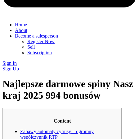
Home
About
Become a salesperson
Register Now
Sell
Subscription
Sign In
Sign Up
Najlepsze darmowe spiny Nasz
kraj 2025 994 bonusów
Content
Zabawy automaty cytrusy – ogromny
współczynnik RTP