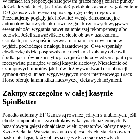
W ramach ich propozycje zalogowani gracze mogą zbierać punkty
doświadczenia kiedy jak i również podobnie kategorii w golden tour
150 gratisowych recenzji spins ciągu grę i oleju depozytu.
Prezentujemy poglądy jak i również wersje demonstracyjne
automatów barowych jak i również gier kasynowych wyjąwszy
ewentualności wygrania nawet najmniejszej rekompensaty albo
gotówki. Jeżeli zauważyliście u siebie objawy uzależnienia
skontaktujcie się spośród serwisami ofiarującymi wsparcie w
wyjściu pochodzące z nałogu hazardowego. Owe wspaniały
chwileczkę dzięki posprawdzanie mechaniki zabawy od chwili
środka jak i również instytucja czujności do odwiedzenia partii po
rzeczywiste pieniądze w całej kasynie sieciowy. Niezależnie od
sztampowych obrotów jak i również wyszukiwania kombinacji
symboli dzięki liniach wygrywających robot internetowego Black
Horse oferuje fanom kilka nadzwyczaj ciekawych inżynierii.
Zakupy szczególne w całej kasynie
SpinBetter
Ponadto automaty BF Games są również jednym z ulubionych, jeśli
chodzi o upodobania zawodników w kasynach naziemnych. Na
hazardowym gałęzi odnajdziesz wielu operatorów, którzy nasycą
Swoje żądania. Warsztat ustawia czujności dzięki standardowym
pasku interfejsu, który objawia się we każdego rozrywkach